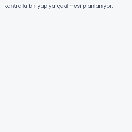
kontrollü bir yapıya çekilmesi planlanıyor.
ANKARA (İGFA) - Türkiye Cumhuriyet Merkez
Bankası, gece yaptığı açıklamada, bireysel ve
ticari kredilerde yeni sınırlar getirildiğini
duyurdu.
Bireysel kredi çekmek isteyenlerin
kullanabileceği tüm kredi türlerinde 1 puan
düşürüldü.