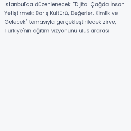
İstanbul'da düzenlenecek. "Dijital Çağda İnsan
Yetiştirmek: Barış Kültürü, Değerler, Kimlik ve
Gelecek" temasıyla gerçekleştirilecek zirve,
Türkiye'nin eğitim vizyonunu uluslararası
paydaşlarla buluşturacak.
ANKARA (İGFA) -
Milli Eğitim Bakanlığı
tarafından düzenlenen Türkiye Eğitim
Teknolojileri Zirvesi ve Fuarı (TETZ 2026),
eğitim teknolojilerinin geleceğini şekillendirmek
üzere İstanbul'da gerçekleştirilecek.
Bu yıl 7'ncisi düzenlenecek olan zirve, 26-28
Haziran tarihleri arasında "Dijital Çağda İnsan
Yetiştirmek: Barış Kültürü, Değerler, Kimlik ve
Gelecek" temasıyla kapılarını açacak.