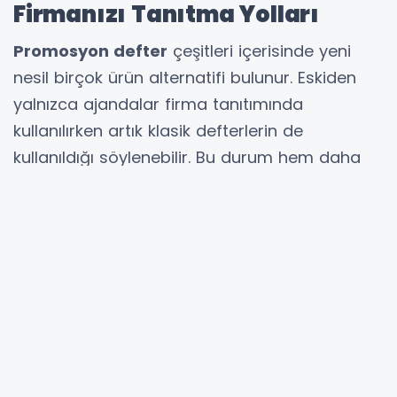
Firmanızı Tanıtma Yolları
Promosyon defter
çeşitleri içerisinde yeni
nesil birçok ürün alternatifi bulunur. Eskiden
yalnızca ajandalar firma tanıtımında
kullanılırken artık klasik defterlerin de
kullanıldığı söylenebilir. Bu durum hem daha
düşük maliyetli olması hem de reklamın en az
1 yıl süreyle devamı açısından önemli bir
etkendir. Defterler gündelik hayatta hemen
herkes tarafından kullanılır. Ev hanımları yemek
tarifi yazarmak okulda öğrenciler ders notu
tutmak için kullanabilir. Firmalarda ise
çalışanlar iş notlarını tutmak için bu defterleri
kullanmayı tercih eder. Kısacası defterlerle
reklam yapmak her zaman için firmanızın