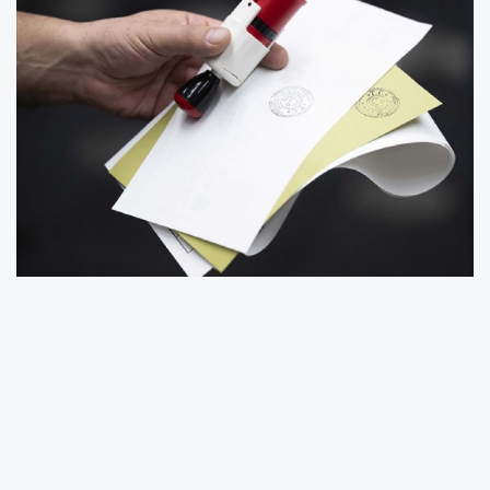
ANKARA (İGFA) -
Tokat'ın Almus ilçesine bağlı
Bağtaşı ile Reşadiye'ye bağlı Yolüstü'nün
yeniden 'belde 'statüsü kazanması ardından
YSK'ca gerçekleştirilen ara seçimlerde seçmen