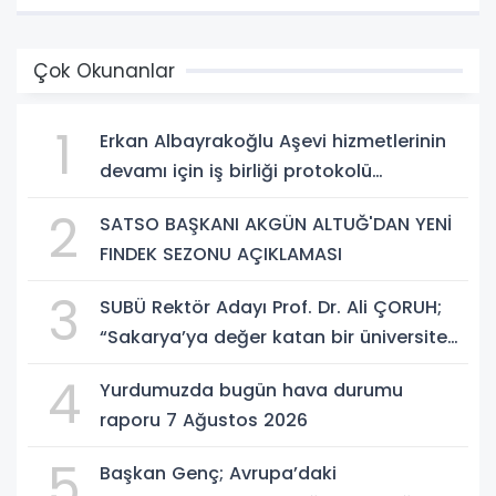
Çok Okunanlar
1
Erkan Albayrakoğlu Aşevi hizmetlerinin
devamı için iş birliği protokolü
imzalandı.
2
SATSO BAŞKANI AKGÜN ALTUĞ'DAN YENİ
FINDEK SEZONU AÇIKLAMASI
3
SUBÜ Rektör Adayı Prof. Dr. Ali ÇORUH;
“Sakarya’ya değer katan bir üniversite
inşa etmek istiyorum”
4
Yurdumuzda bugün hava durumu
raporu 7 Ağustos 2026
5
Başkan Genç; Avrupa’daki