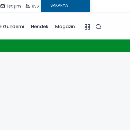
İletişim
RSS
ye Gündemi
Hendek
Magazin
17:39
Kocael