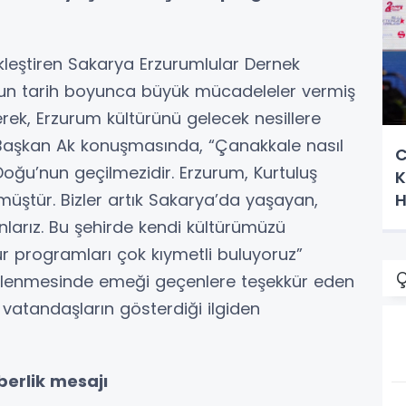
ekleştiren Sakarya Erzurumlular Dernek
’un tarih boyunca büyük mücadeleler vermiş
rek, Erzurum kültürünü gelecek nesillere
 Başkan Ak konuşmasında, “Çanakkale nasıl
C
Doğu’nun geçilmezidir. Erzurum, Kurtuluş
K
H
müştür. Bizler artık Sakarya’da yaşayan,
nlarız. Bu şehirde kendi kültürümüzü
 programları çok kıymetli buluyoruz”
Ç
üzenlenmesinde emeği geçenlere teşekkür eden
vatandaşların gösterdiği ilgiden
berlik mesajı