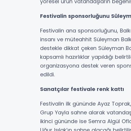
yöresel ürün vatandaşların beğeni
Festivalin sponsorluğunu Süleym
Festivalin ana sponsorluğunu, Bal
insanı ve müteahhit Süleyman Balk
destekle dikkat çeken Süleyman Balk
kapsamlı hazırlıklar yapıldığı belirti
organizasyona destek veren sponso
edildi.
Sanatçılar festivale renk kattı
Festivalin ilk gününde Ayaz Toprak
Grup Yayla sahne alarak vatandaşla
ikinci gününde ise Semra Algül Ofl
Uğur Işılak’ın sahne alacağı belirt