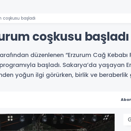
m coşkusu başladı
urum coşkusu başladı
tarafından düzenlenen “Erzurum Cağ Kebabı Fe
ış programıyla başladı. Sakarya’da yaşayan Er
nden yoğun ilgi görürken, birlik ve beraberlik
Abon
G