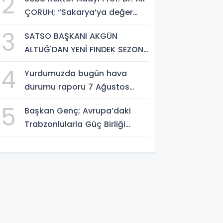
2
ÇORUH; “Sakarya’ya değer
katan bir üniversite inşa
3
SATSO BAŞKANI AKGÜN
etmek istiyorum”
ALTUĞ'DAN YENİ FINDEK SEZONU
AÇIKLAMASI
4
Yurdumuzda bugün hava
durumu raporu 7 Ağustos
2026
5
Başkan Genç; Avrupa’daki
Trabzonlularla Güç Birliği
Yapacağız