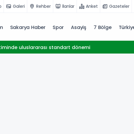
o
Galeri
Rehber
İlanlar
Anket
Gazeteler
m
Sakarya Haber
Spor
Asayiş
7 Bölge
Türki
timinde uluslararası standart dönemi