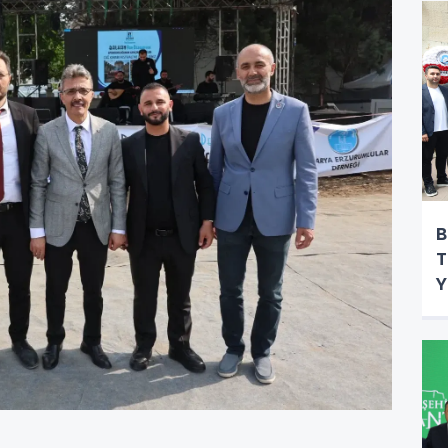
B
T
Y