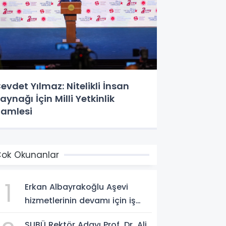
evdet Yılmaz: Nitelikli İnsan
aynağı İçin Milli Yetkinlik
amlesi
ok Okunanlar
1
Erkan Albayrakoğlu Aşevi
hizmetlerinin devamı için iş
birliği protokolü imzalandı.
SUBÜ Rektör Adayı Prof. Dr. Ali