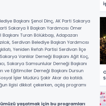
İ
Belediye Başkanı Şenol Dinç, AK Parti Sakarya
Parti Sakarya İl Başkan Yardımcısı Ömer
a İl Başkanı Turan Bölükbaşı, Adapazarı
zılcık, Serdivan Belediye Başkan Yardımcısı
şkilatı, Yeniden Refah Partisi Serdivan İlçe
 Sakarya Vanlılar Derneği Başkanı Ağit Koç,
acı, Sakarya Samsunlular Derneği Başkanı
ı ve Eğitimciler Derneği Başkanı Dursun
O
osyal İşler Müdürü Şakir Akar da katıldı.
S
un ilgisi dikkat çekerken, açılış programı
rümüzü yaşatmak için bu programları