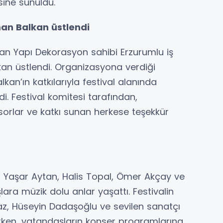
sine sunuldu.
an Balkan üstlendi
kan Yapı Dekorasyon sahibi Erzurumlu iş
an üstlendi. Organizasyona verdiği
an’ın katkılarıyla festival alanında
ldi. Festival komitesi tarafından,
rlar ve katkı sunan herkese teşekkür
, Yaşar Aytan, Halis Topal, Ömer Akçay ve
ra müzik dolu anlar yaşattı. Festivalin
az, Hüseyin Dadaşoğlu ve sevilen sanatçı
ilirken, vatandaşların konser programlarına