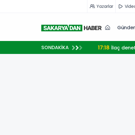
Yazarlar
Vide
Günde
17:18
SONDAKİKA
İlaç dene