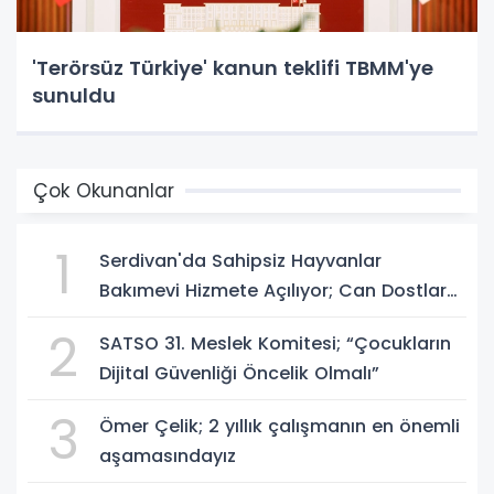
'Terörsüz Türkiye' kanun teklifi TBMM'ye
sunuldu
Çok Okunanlar
1
Serdivan'da Sahipsiz Hayvanlar
Bakımevi Hizmete Açılıyor; Can Dostlara
Güvenli Yuva
2
SATSO 31. Meslek Komitesi; “Çocukların
Dijital Güvenliği Öncelik Olmalı”
3
Ömer Çelik; 2 yıllık çalışmanın en önemli
aşamasındayız