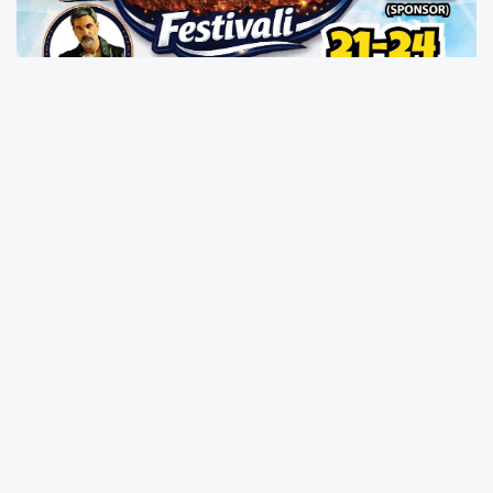
Erzurum Cağ Kebabı Festivali Serdivan’da
başlıyor
Sakarya Erzurumlular Dernek Başkanı Dursun