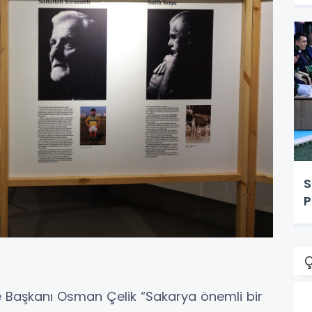
S
P
Ç
e Başkanı Osman Çelik “Sakarya önemli bir