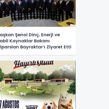
aşkan Şenol Dinç, Enerji ve
abii Kaynaklar Bakanı
lparslan Bayraktar’ı Ziyaret Etti