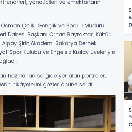
trenörleri, yöneticileri ve emektarların
S
B
D
 Osman Çelik, Gençlik ve Spor İl Müdürü
ri Dairesi Başkanı Orhan Bayraktar, Kültür,
ı Alpay Şirin,Akademi Sakarya Dernek
t Spor Kulübü ve Engelsiz Kızılay üyeleriyle
ağladı.
n hazırlanan sergide yer alan portreler,
rin hikâyelerini gözler önüne serdi.
S
“
Ö