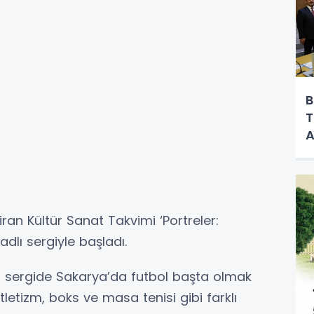
B
T
A
ran Kültür Sanat Takvimi ‘Portreler:
dlı sergiyle başladı.
n sergide Sakarya’da futbol başta olmak
tletizm, boks ve masa tenisi gibi farklı