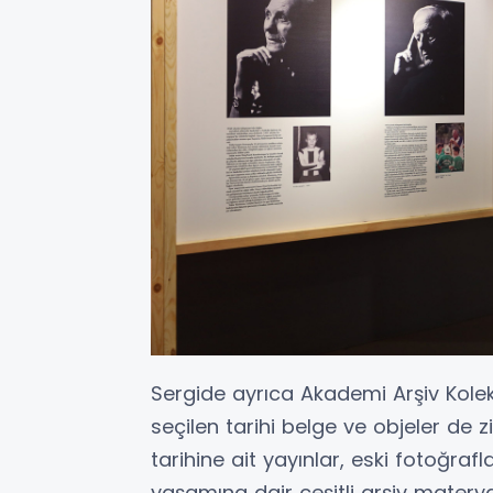
Sergide ayrıca Akademi Arşiv Kol
seçilen tarihi belge ve objeler de z
tarihine ait yayınlar, eski fotoğrafl
yaşamına dair çeşitli arşiv materyal