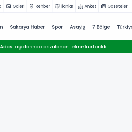
o
Galeri
Rehber
İlanlar
Anket
Gazeteler
m
Sakarya Haber
Spor
Asayiş
7 Bölge
Türki
dası açıklarında arızalanan tekne kurtarıldı