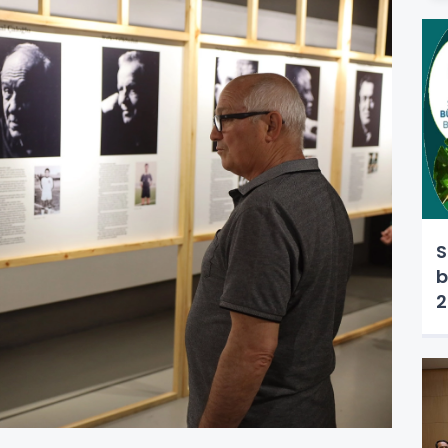
S
b
2