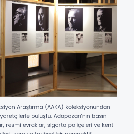
eksiyon Araştırma (AAKA) koleksiyonundan
iyaretçilerle buluştu. Adapazarı’nın basın
ar, resmi evraklar, sigorta poliçeleri ve kent
leri, sergiye tarihsel bir perspektif