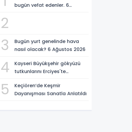
1
bugün vefat edenler. 6
Ağustos 2026
2
3
Bugün yurt genelinde hava
nasıl olacak? 6 Ağustos 2026
4
Kayseri Büyükşehir gökyüzü
tutkunlarını Erciyes'te
buluşturacak
5
Keçiören’de Keşmir
Dayanışması Sanatla Anlatıldı