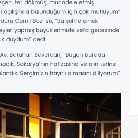
geçen, ter dökmüş, mücadele etmiş
gi açılışında bulunduğum için çok mutluyum”
üdürü Cemil Boz ise, “Bu şehre emek
eyler yapmış büyüklerimizle vefa gecesinde
uk duydum” dedi.
 Av. Batuhan Severcan, “Bugün burada
madık, Sakarya’nın hafızasına ve alın terine
ndık. Sergimizin hayırlı olmasını diliyorum”