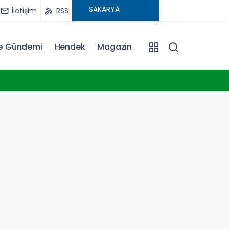
İletişim
RSS
ye Gündemi
Hendek
Magazin
20:06
Erkan