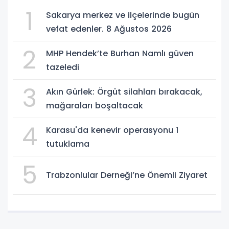
1
Sakarya merkez ve ilçelerinde bugün
vefat edenler. 8 Ağustos 2026
2
MHP Hendek’te Burhan Namlı güven
tazeledi
3
Akın Gürlek: Örgüt silahları bırakacak,
mağaraları boşaltacak
4
Karasu'da kenevir operasyonu 1
tutuklama
5
Trabzonlular Derneği’ne Önemli Ziyaret