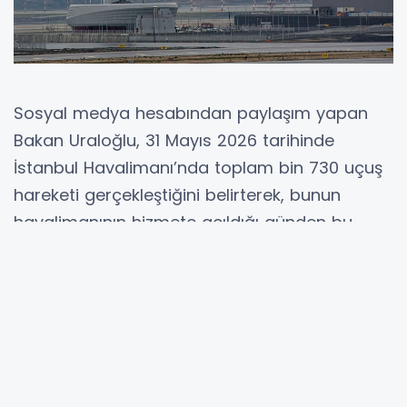
Sosyal medya hesabından paylaşım yapan
Bakan Uraloğlu, 31 Mayıs 2026 tarihinde
İstanbul Havalimanı’nda toplam bin 730 uçuş
hareketi gerçekleştiğini belirterek, bunun
havalimanının hizmete açıldığı günden bu
yana kaydedilen en yüksek günlük trafik
rakamı olduğunu açıkladı.
Türkiye’nin dünyaya açılan en önemli ulaşım
kapılarından biri olan İstanbul Havalimanı’nın
her geçen gün kapasitesini artırdığını
vurgulayan Bakan Uraloğlu, havalimanının