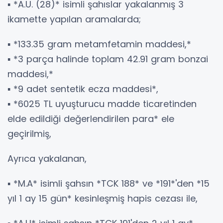
▪️ *A.U. (28)* isimli şahıslar yakalanmış 3
ikamette yapılan aramalarda;
▪️ *133.35 gram metamfetamin maddesi,*
▪️ *3 parça halinde toplam 42.91 gram bonzai
maddesi,*
▪️ *9 adet sentetik ecza maddesi*,
▪️ *6025 TL uyuşturucu madde ticaretinden
elde edildiği değerlendirilen para* ele
geçirilmiş,
Ayrıca yakalanan,
▪️ *M.A* isimli şahsın *TCK 188* ve *191*'den *15
yıl 1 ay 15 gün* kesinleşmiş hapis cezası ile,