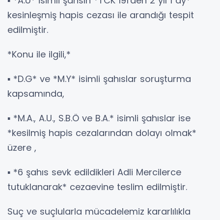
▪️ *A.U* isimli şahsın *TCK 191'den 2 yıl 1 ay*
kesinleşmiş hapis cezası ile arandığı tespit
edilmiştir.
*Konu ile ilgili,*
▪️ *D.G* ve *M.Y* isimli şahıslar soruşturma
kapsamında,
▪️ *M.A., A.U., S.B.Ö ve B.A.* isimli şahıslar ise
*kesilmiş hapis cezalarından dolayı olmak*
üzere ,
▪️ *6 şahıs sevk edildikleri Adli Mercilerce
tutuklanarak* cezaevine teslim edilmiştir.
Suç ve suçlularla mücadelemiz kararlılıkla