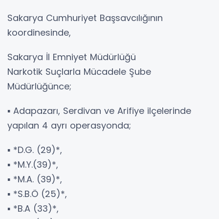
Sakarya Cumhuriyet Başsavcılığının
koordinesinde,
Sakarya İl Emniyet Müdürlüğü
Narkotik Suçlarla Mücadele Şube
Müdürlüğünce;
▪️ Adapazarı, Serdivan ve Arifiye ilçelerinde
yapılan 4 ayrı operasyonda;
▪️ *D.G. (29)*,
▪️ *M.Y.(39)*,
▪️ *M.A. (39)*,
▪️ *S.B.Ö (25)*,
▪️ *B.A (33)*,