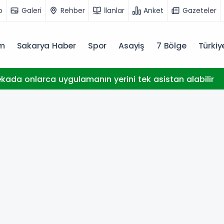
o
Galeri
Rehber
İlanlar
Anket
Gazeteler
m
Sakarya Haber
Spor
Asayiş
7 Bölge
Türki
kada onlarca uygulamanın yerini tek asistan alabilir