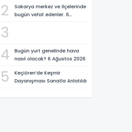
birliği protokolü imzalandı.
2
Sakarya merkez ve ilçelerinde
bugün vefat edenler. 6
Ağustos 2026
3
4
Bugün yurt genelinde hava
nasıl olacak? 6 Ağustos 2026
5
Keçiören’de Keşmir
Dayanışması Sanatla Anlatıldı