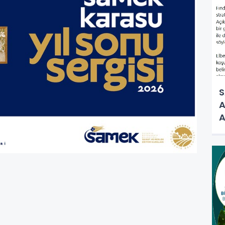
S
A
A