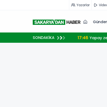
Yazarlar
Vide
Günde
17:46
SONDAKİKA
I
Yapay ze