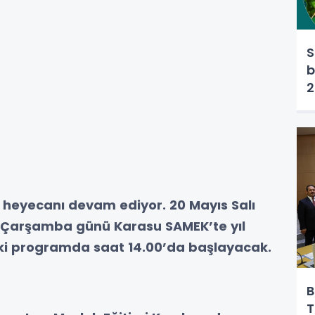
S
b
2
u heyecanı devam ediyor. 20 Mayıs Salı
s Çarşamba günü Karasu SAMEK’te yıl
 İki programda saat 14.00’da başlayacak.
B
T