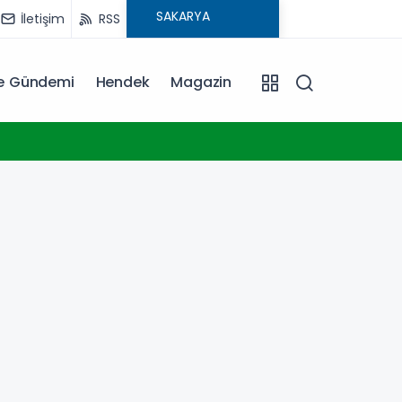
İletişim
RSS
ye Gündemi
Hendek
Magazin
17:17
Marmara