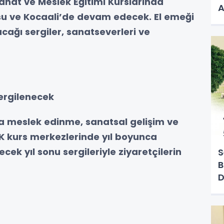
anat ve Meslek Eğitimi Kurslarında
A
su ve Kocaali’de devam edecek. El emeği
cağı sergiler, sanatseverleri ve
sergilenecek
a meslek edinme, sanatsal gelişim ve
 kurs merkezlerinde yıl boyunca
ek yıl sonu sergileriyle ziyaretçilerin
S
B
D