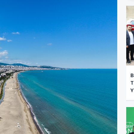
B
T
Y