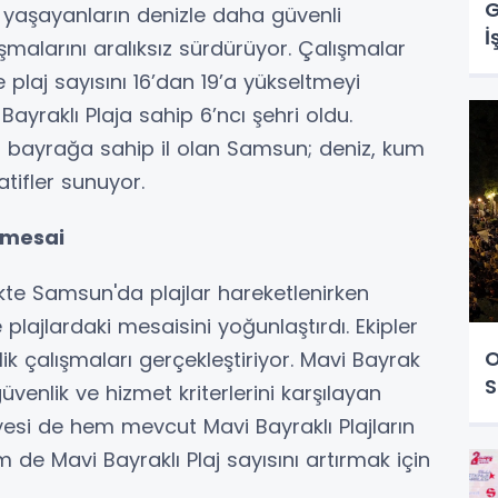
G
 yaşayanların denizle daha güvenli
İ
malarını aralıksız sürdürüyor. Çalışmalar
 plaj sayısını 16’dan 19’a yükseltmeyi
ayraklı Plaja sahip 6’ncı şehri oldu.
 bayrağa sahip il olan Samsun; deniz, kum
atifler sunuyor.
 mesai
likte Samsun'da plajlar hareketlenirken
 plajlardaki mesaisini yoğunlaştırdı. Ekipler
O
lik çalışmaları gerçekleştiriyor. Mavi Bayrak
S
üvenlik ve hizmet kriterlerini karşılayan
diyesi de hem mevcut Mavi Bayraklı Plajların
 de Mavi Bayraklı Plaj sayısını artırmak için