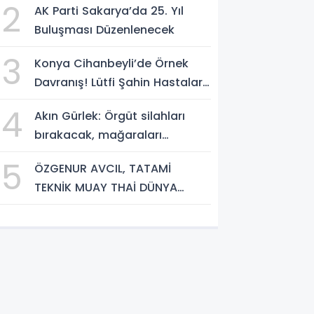
2
AK Parti Sakarya’da 25. Yıl
Buluşması Düzenlenecek
3
Konya Cihanbeyli’de Örnek
Davranış! Lütfi Şahin Hastalara
Kitap Hediye Etti
4
Akın Gürlek: Örgüt silahları
bırakacak, mağaraları
boşaltacak
5
ÖZGENUR AVCIL, TATAMİ
TEKNİK MUAY THAİ DÜNYA
ŞAMPİYONASI'NDA MİLLİ TAKIM
FORMASI GİYECEK