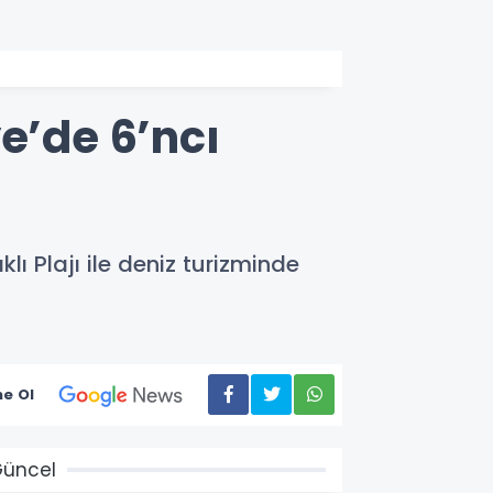
e’de 6’ncı
ı Plajı ile deniz turizminde
e Ol
üncel