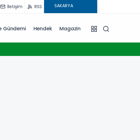
İletişim
RSS
ye Gündemi
Hendek
Magazin
13:07
Yeşil-