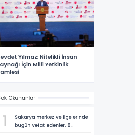
evdet Yılmaz: Nitelikli İnsan
aynağı İçin Milli Yetkinlik
amlesi
ok Okunanlar
1
Sakarya merkez ve ilçelerinde
bugün vefat edenler. 8
Ağustos 2026