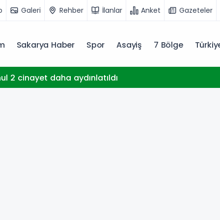
o
Galeri
Rehber
İlanlar
Anket
Gazeteler
m
Sakarya Haber
Spor
Asayiş
7 Bölge
Türki
hul 2 cinayet daha aydınlatıldı