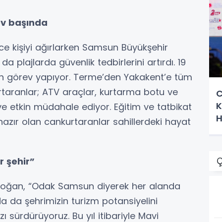
ev başında
rce kişiyi ağırlarken Samsun Büyükşehir
da plajlarda güvenlik tedbirlerini artırdı. 19
ran görev yapıyor. Terme’den Yakakent’e tüm
taranlar; ATV araçlar, kurtarma botu ve
C
K
 ve etkin müdahale ediyor. Eğitim ve tatbikat
H
hazır olan cankurtaranlar sahillerdeki hayat
r şehir”
Ç
 Doğan, “Odak Samsun diyerek her alanda
a da şehrimizin turizm potansiyelini
 sürdürüyoruz. Bu yıl itibariyle Mavi