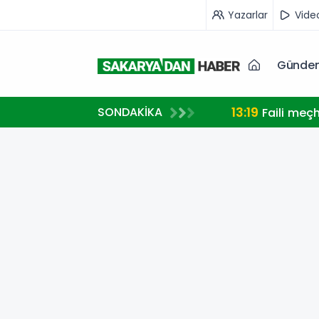
Yazarlar
Vide
Günde
13:19
SONDAKİKA
Faili meç