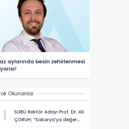
az aylarında besin zehirlenmesi
yarısı!
ok Okunanlar
1
SUBÜ Rektör Adayı Prof. Dr. Ali
ÇORUH; “Sakarya’ya değer
katan bir üniversite inşa