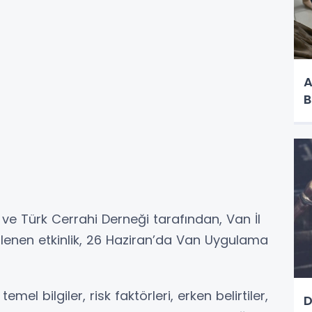
A
B
e Türk Cerrahi Derneği tarafından, Van İl
nlenen etkinlik, 26 Haziran’da Van Uygulama
l bilgiler, risk faktörleri, erken belirtiler,
D