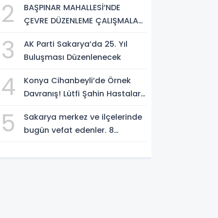
2
BAŞPINAR MAHALLESİ’NDE
etmek istiyorum”
ÇEVRE DÜZENLEME ÇALIŞMALARI
SÜRÜYOR
3
AK Parti Sakarya’da 25. Yıl
Buluşması Düzenlenecek
4
Konya Cihanbeyli’de Örnek
Davranış! Lütfi Şahin Hastalara
Kitap Hediye Etti
5
Sakarya merkez ve ilçelerinde
bugün vefat edenler. 8
Ağustos 2026