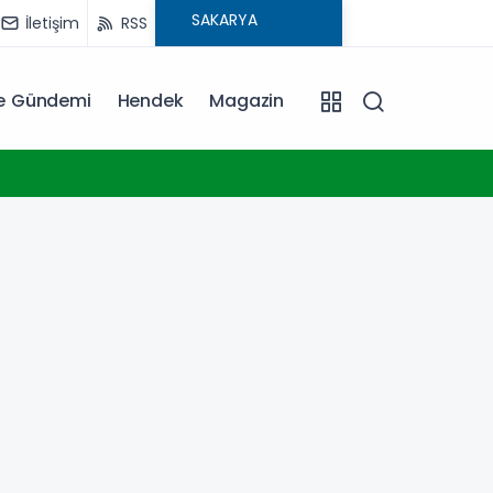
İletişim
RSS
ye Gündemi
Hendek
Magazin
10:15
Uludağ