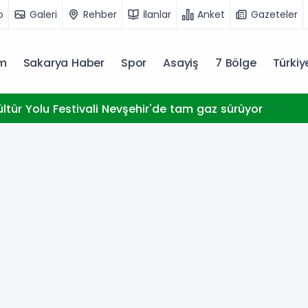
o
Galeri
Rehber
İlanlar
Anket
Gazeteler
m
Sakarya Haber
Spor
Asayiş
7 Bölge
Türki
ültür Yolu Festivali Nevşehir'de tam gaz sürüyor