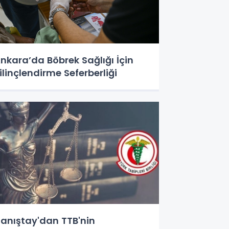
nkara’da Böbrek Sağlığı İçin
ilinçlendirme Seferberliği
anıştay'dan TTB'nin