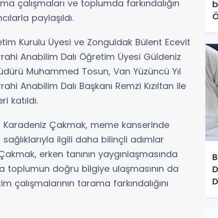
ma çalışmaları ve toplumda farkındalığın
b
Ö
cılarla paylaşıldı.
h
netim Kurulu Üyesi ve Zonguldak Bülent Ecevit
rrahi Anabilim Dalı Öğretim Üyesi Güldeniz
 Müdürü Muhammed Tosun, Van Yüzüncü Yıl
rahi Anabilim Dalı Başkanı Remzi Kızıltan ile
i katıldı.
eniz Karadeniz Çakmak, meme kanserinde
sağlıklarıyla ilgili daha bilinçli adımlar
i. Çakmak, erken tanının yaygınlaşmasında
B
sıra toplumun doğru bilgiye ulaşmasının da
D
D
im çalışmalarının tarama farkındalığını