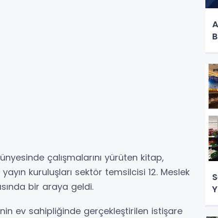
A
B
nyesinde çalışmalarını yürüten kitap,
yayın kuruluşları sektör temsilcisi 12. Meslek
S
ısında bir araya geldi.
Y
in ev sahipliğinde gerçekleştirilen istişare