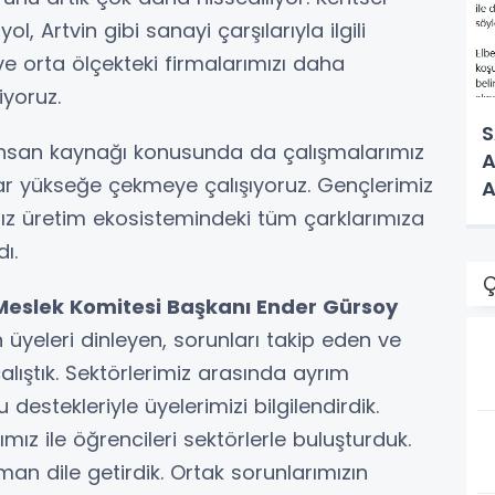
 Artvin gibi sanayi çarşılarıyla ilgili
e orta ölçekteki firmalarımızı daha
iyoruz.
S
 insan kaynağı konusunda da çalışmalarımız
A
ekrar yükseğe çekmeye çalışıyoruz. Gençlerimiz
A
ız üretim ekosistemindeki tüm çarklarımıza
ı.
Ç
 Meslek Komitesi Başkanı Ender Gürsoy
 üyeleri dinleyen, sorunları takip eden ve
ıştık. Sektörlerimiz arasında ayrım
stekleriyle üyelerimizi bilgilendirdik.
ımız ile öğrencileri sektörlerle buluşturduk.
an dile getirdik. Ortak sorunlarımızın