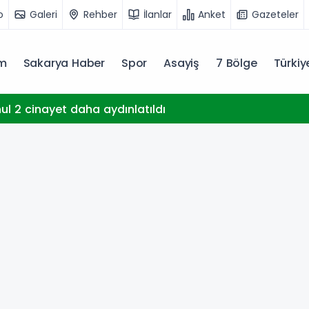
o
Galeri
Rehber
İlanlar
Anket
Gazeteler
m
Sakarya Haber
Spor
Asayiş
7 Bölge
Türki
hul 2 cinayet daha aydınlatıldı