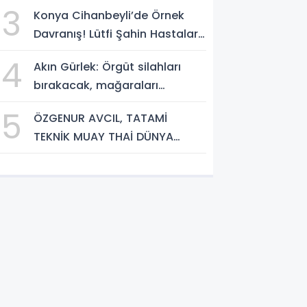
3
Konya Cihanbeyli’de Örnek
Davranış! Lütfi Şahin Hastalara
Kitap Hediye Etti
4
Akın Gürlek: Örgüt silahları
bırakacak, mağaraları
boşaltacak
5
ÖZGENUR AVCIL, TATAMİ
TEKNİK MUAY THAİ DÜNYA
ŞAMPİYONASI'NDA MİLLİ TAKIM
FORMASI GİYECEK