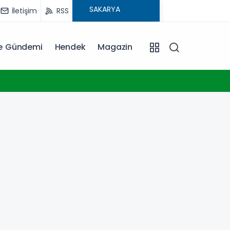
İletişim
RSS
ye Gündemi
Hendek
Magazin
13:07
Yeşil-