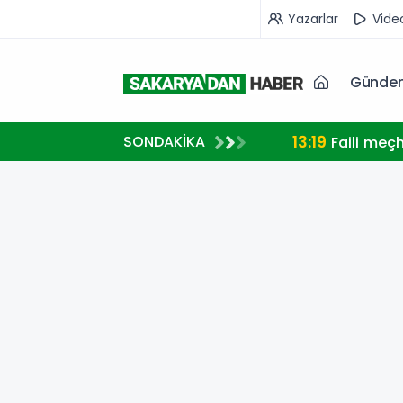
Yazarlar
Vide
Günde
13:19
SONDAKİKA
Faili meç