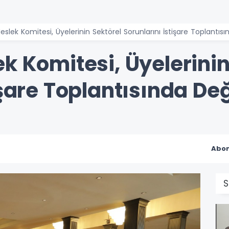
slek Komitesi, Üyelerinin Sektörel Sorunlarını İstişare Toplantıs
k Komitesi, Üyelerinin
işare Toplantısında De
Abon
S