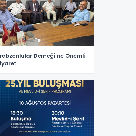
rabzonlular Derneği’ne Önemli
iyaret