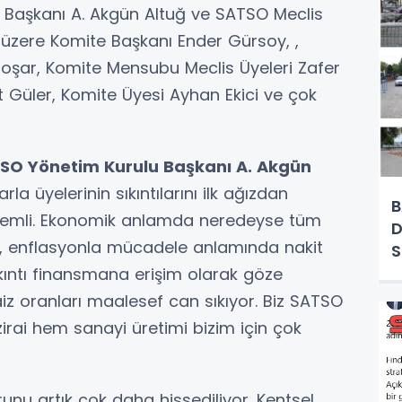
 Başkanı A. Akgün Altuğ ve SATSO Meclis
üzere Komite Başkanı Ender Gürsoy, ,
oşar, Komite Mensubu Meclis Üyeleri Zafer
Güler, Komite Üyesi Ayhan Ekici ve çok
SO Yönetim Kurulu Başkanı A. Akgün
rla üyelerinin sıkıntılarını ilk ağızdan
B
önemli. Ekonomik anlamda neredeyse tüm
D
yor, enflasyonla mücadele anlamında nakit
sıkıntı finansmana erişim olarak göze
iz oranları maalesef can sıkıyor. Biz SATSO
zirai hem sanayi üretimi bizim için çok
runu artık çok daha hissediliyor. Kentsel