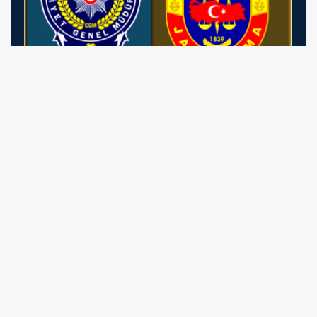
Emniyet ve Jandarma Asayiş Bülteni
(24,25,26,27,28 Temmuz 2026)