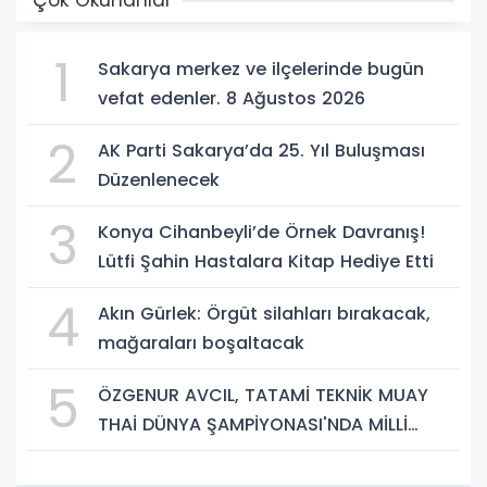
Çok Okunanlar
1
Sakarya merkez ve ilçelerinde bugün
vefat edenler. 8 Ağustos 2026
2
AK Parti Sakarya’da 25. Yıl Buluşması
Düzenlenecek
3
Konya Cihanbeyli’de Örnek Davranış!
Lütfi Şahin Hastalara Kitap Hediye Etti
4
Akın Gürlek: Örgüt silahları bırakacak,
mağaraları boşaltacak
5
ÖZGENUR AVCIL, TATAMİ TEKNİK MUAY
THAİ DÜNYA ŞAMPİYONASI'NDA MİLLİ
TAKIM FORMASI GİYECEK