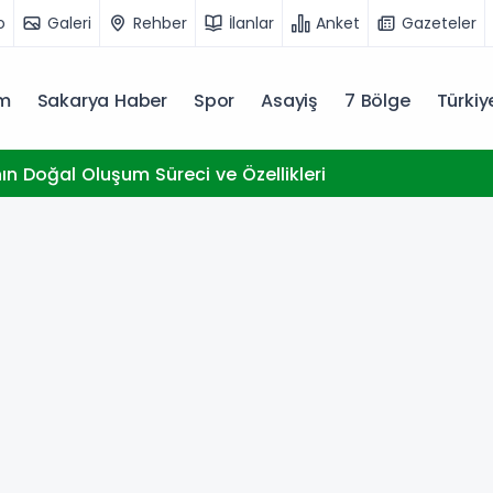
o
Galeri
Rehber
İlanlar
Anket
Gazeteler
m
Sakarya Haber
Spor
Asayiş
7 Bölge
Türki
nın Doğal Oluşum Süreci ve Özellikleri