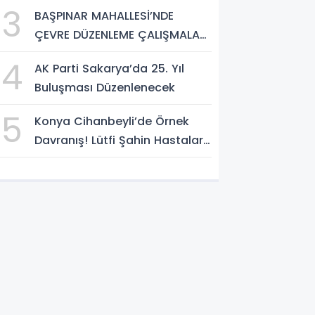
2026
3
BAŞPINAR MAHALLESİ’NDE
ÇEVRE DÜZENLEME ÇALIŞMALARI
SÜRÜYOR
4
AK Parti Sakarya’da 25. Yıl
Buluşması Düzenlenecek
5
Konya Cihanbeyli’de Örnek
Davranış! Lütfi Şahin Hastalara
Kitap Hediye Etti