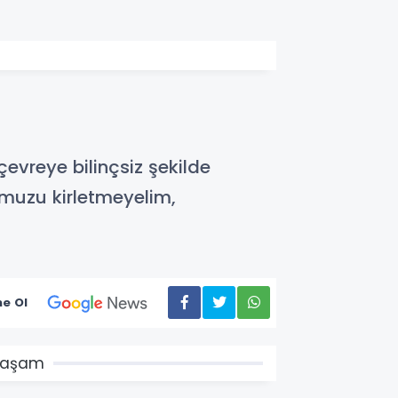
evreye bilinçsiz şekilde
muzu kirletmeyelim,
e Ol
Yaşam