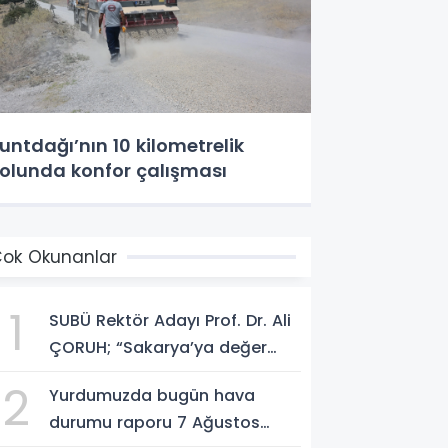
untdağı’nın 10 kilometrelik
olunda konfor çalışması
ok Okunanlar
1
SUBÜ Rektör Adayı Prof. Dr. Ali
ÇORUH; “Sakarya’ya değer
katan bir üniversite inşa
2
Yurdumuzda bugün hava
etmek istiyorum”
durumu raporu 7 Ağustos