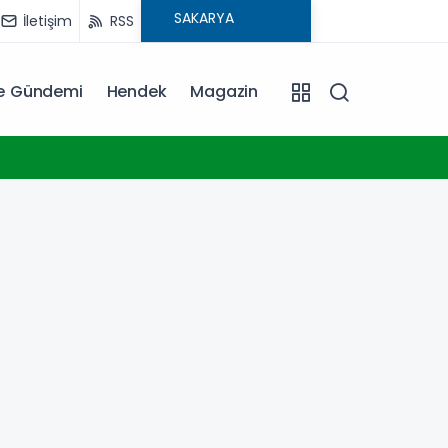
İletişim
RSS
ye Gündemi
Hendek
Magazin
23:17
Konya 