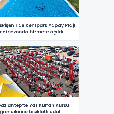
skişehir'de Kentpark Yapay Plajı
eni sezonda hizmete açıldı
aziantep’te Yaz Kur’an Kursu
ğrencilerine bisikletli ödül