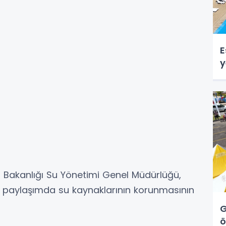
E
y
Bakanlığı Su Yönetimi Genel Müdürlüğü,
ı paylaşımda su kaynaklarının korunmasının
G
ö