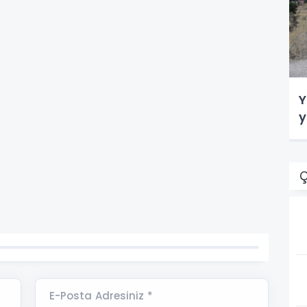
Y
y
Ç
E-Posta Adresiniz *