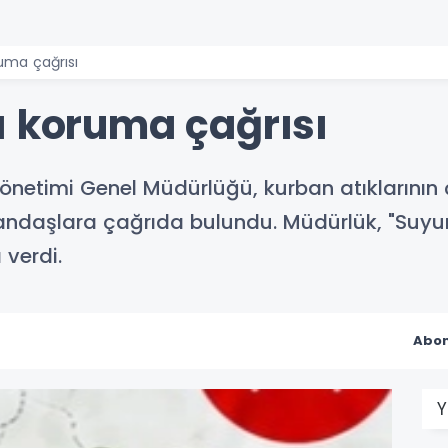
ruma çağrısı
ı koruma çağrısı
netimi Genel Müdürlüğü, kurban atıklarının ç
ndaşlara çağrıda bulundu. Müdürlük, "Suyu
 verdi.
Abon