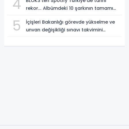
4
BLOK3'ten Spotify Türkiye'de tarihi
rekor... Albümdeki 10 şarkının tamamı
Top 50'ye girdi
5
İçişleri Bakanlığı görevde yükselme ve
unvan değişikliği sınavı takvimini
açıkladı