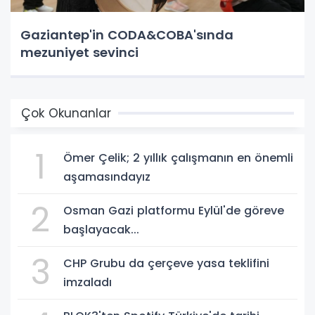
Gaziantep'in CODA&COBA'sında
mezuniyet sevinci
Çok Okunanlar
1
Ömer Çelik; 2 yıllık çalışmanın en önemli
aşamasındayız
2
Osman Gazi platformu Eylül'de göreve
başlayacak...
3
CHP Grubu da çerçeve yasa teklifini
imzaladı