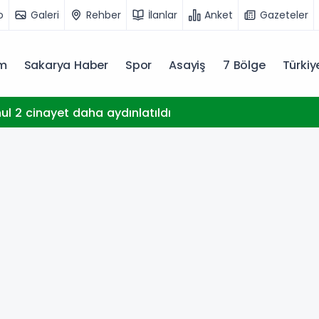
o
Galeri
Rehber
İlanlar
Anket
Gazeteler
m
Sakarya Haber
Spor
Asayiş
7 Bölge
Türki
hul 2 cinayet daha aydınlatıldı