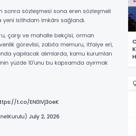
an sonra sözleşmesi sona eren sözleşmeli
 yeni istihdam imkânı sağlandı.
, çarşı ve mahalle bekçisi, orman
C
ik görevlisi, zabıta memuru, itfaiye eri,
K
rında yapılacak alımlarda, kamu kurumları
H
rinin yüzde 10'unu bu kapsamda ayırmak
Ç
ttps://t.co/EN0IVj3oeK
nelKurulu)
July 2, 2026