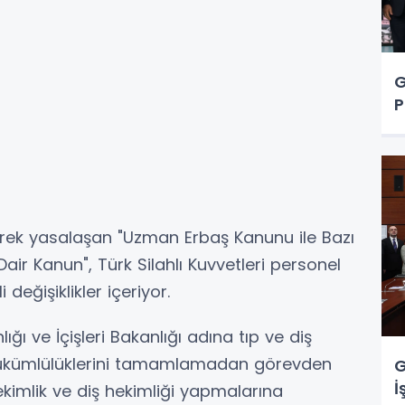
G
P
rek yasalaşan "Uzman Erbaş Kanunu ile Bazı
air Kanun", Türk Silahlı Kuvvetleri personel
değişiklikler içeriyor.
ı ve İçişleri Bakanlığı adına tıp ve diş
 yükümlülüklerini tamamlamadan görevden
G
İ
hekimlik ve diş hekimliği yapmalarına