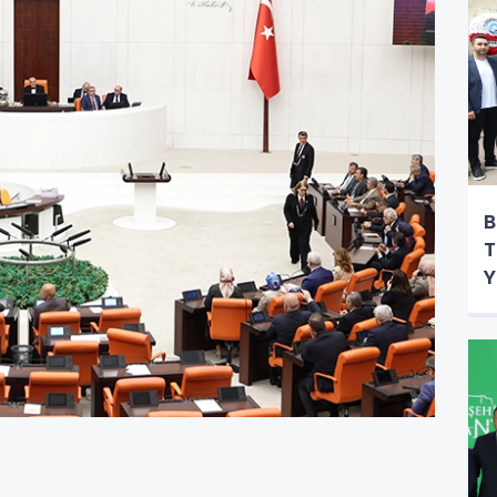
B
T
Y