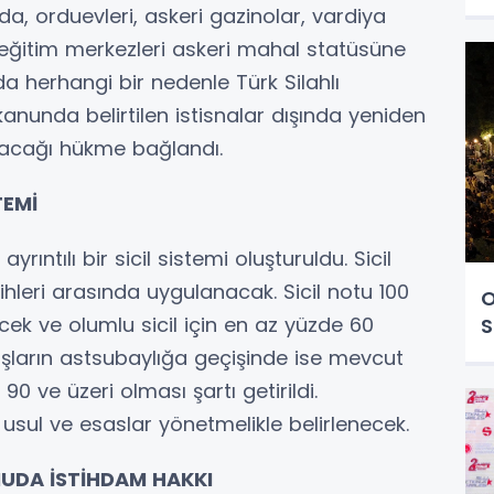
da, orduevleri, askeri gazinolar, vardiya
e eğitim merkezleri askeri mahal statüsüne
nda herhangi bir nedenle Türk Silahlı
kanunda belirtilen istisnalar dışında yeniden
acağı hükme bağlandı.
TEMİ
rıntılı bir sicil sistemi oluşturuldu. Sicil
hleri arasında uygulanacak. Sicil notu 100
O
ek ve olumlu sicil için en az yüzde 60
S
şların astsubaylığa geçişinde ise mevcut
90 ve üzeri olması şartı getirildi.
sul ve esaslar yönetmelikle belirlenecek.
MUDA İSTİHDAM HAKKI