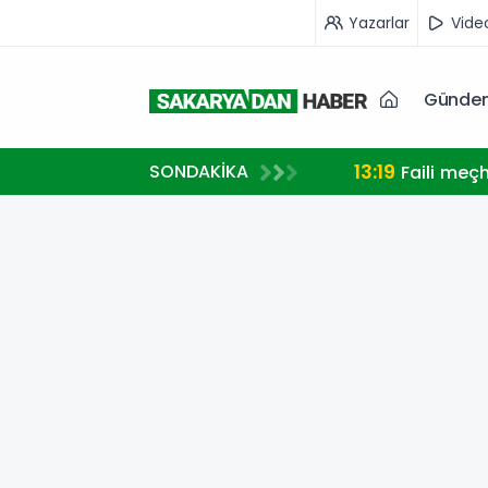
Yazarlar
Vide
Günde
13:19
SONDAKİKA
Faili meç