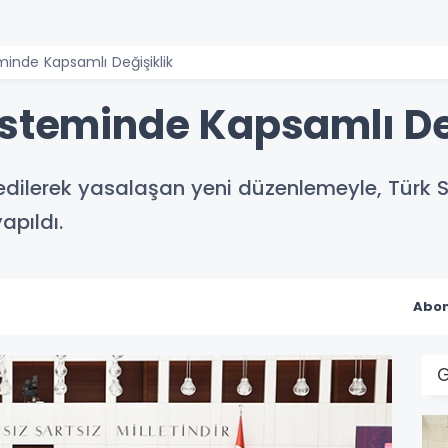
minde Kapsamlı Değişiklik
isteminde Kapsamlı De
ilerek yasalaşan yeni düzenlemeyle, Türk Sil
apıldı.
Abon
G