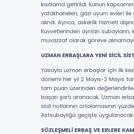
kısıtlama getirildi. Kanun kapsamın
yatakhaneleri, gazi uyum evleri il
alındı. Ayrıca, askerlik hizmeti dışı
Kuvvetlerinden ayrılan subayların, 
muvazzaf olarak göreve alınamay
UZMAN ERBAŞLARA YENİ SİCİL SİS
Yasayla uzman erbaşlar için ilk kez ay
dönemi her yıl 2 Mayıs-2 Mayıs tari
tam puan üzerinden değerlendirilec
başarı şartı aranacak. Uzman erba
sicil notlarının ortalamasının yüzde 
Astsubaylığa geçişte uygulanacak u
SÖZLEŞMELİ ERBAŞ VE ERLERE KA