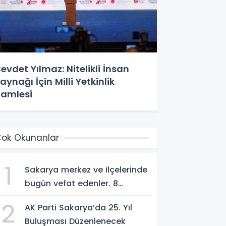
evdet Yılmaz: Nitelikli İnsan
aynağı İçin Milli Yetkinlik
amlesi
ok Okunanlar
1
Sakarya merkez ve ilçelerinde
bugün vefat edenler. 8
Ağustos 2026
2
AK Parti Sakarya’da 25. Yıl
Buluşması Düzenlenecek