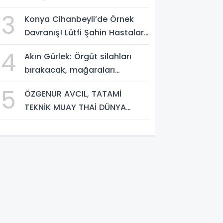
3
Konya Cihanbeyli’de Örnek
Davranış! Lütfi Şahin Hastalara
Kitap Hediye Etti
4
Akın Gürlek: Örgüt silahları
bırakacak, mağaraları
boşaltacak
5
ÖZGENUR AVCIL, TATAMİ
TEKNİK MUAY THAİ DÜNYA
ŞAMPİYONASI'NDA MİLLİ TAKIM
FORMASI GİYECEK