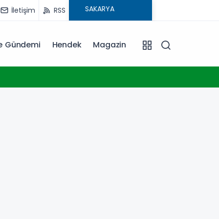
İletişim
RSS
ye Gündemi
Hendek
Magazin
13:07
Yeşil-