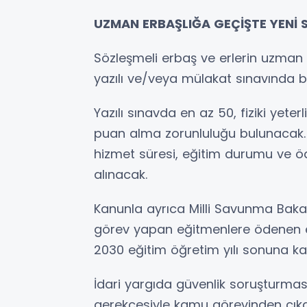
UZMAN ERBAŞLIĞA GEÇİŞTE YENİ S
Sözleşmeli erbaş ve erlerin uzman erb
yazılı ve/veya mülakat sınavında baş
Yazılı sınavda en az 50, fiziki yete
puan alma zorunluluğu bulunacak. Ba
hizmet süresi, eğitim durumu ve öd
alınacak.
Kanunla ayrıca Milli Savunma Baka
görev yapan eğitmenlere ödenen e
2030 eğitim öğretim yılı sonuna kad
İdari yargıda güvenlik soruşturması
gerekçesiyle kamu görevinden çık