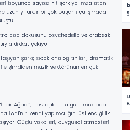
riyeri boyunca sayısız hit şarkıya imza atan
t
nde uzun yıllardır birçok başarılı çalışmada
ş
luştu.
”, retro pop dokusunu psychedelic ve arabesk
sıyla dikkat çekiyor.
şıyan şarkı; sıcak analog tınıları, dramatik
ile şimdiden müzik sektörünün en çok
D
B
İncir Ağacı”, nostaljik ruhu günümüz pop
ca Lodi’nin kendi yapımcılığını üstlendiği ilk
aşıyor. Güçlü vokalleri, duygusal atmosferi