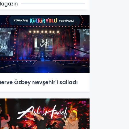
agazin
erve Özbey Nevşehir'i salladı