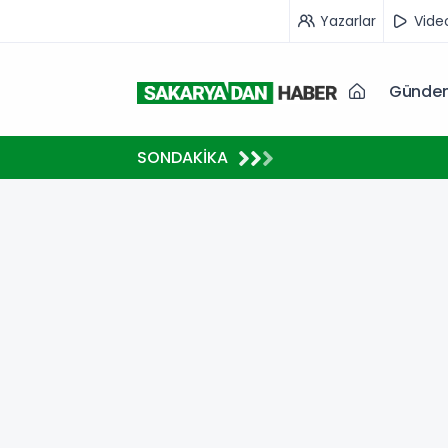
Yazarlar
Vide
Günde
10:15
SONDAKİKA
Uludağ İç