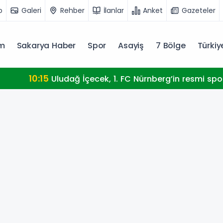
o
Galeri
Rehber
İlanlar
Anket
Gazeteler
m
Sakarya Haber
Spor
Asayiş
7 Bölge
Türki
ecek, 1. FC Nürnberg’in resmi sponsoru oldu