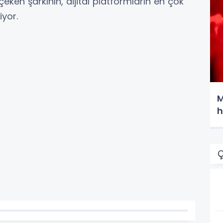
çeken şarkının, dijital platformların en çok
iyor.
M
Ç