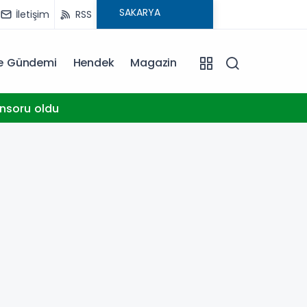
İletişim
RSS
ye Gündemi
Hendek
Magazin
10:30
Muğla 