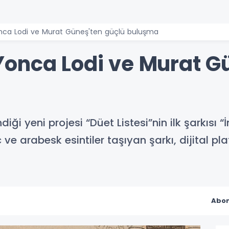
ca Lodi ve Murat Güneş'ten güçlü buluşma
onca Lodi ve Murat Gü
iği yeni projesi “Düet Listesi”nin ilk şarkısı “
ve arabesk esintiler taşıyan şarkı, dijital pl
Abon