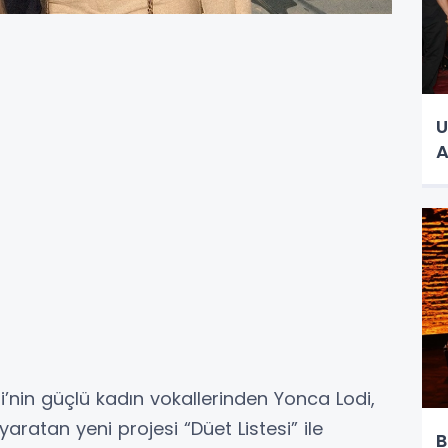
U
A
’nin güçlü kadın vokallerinden Yonca Lodi,
atan yeni projesi “Düet Listesi” ile
B