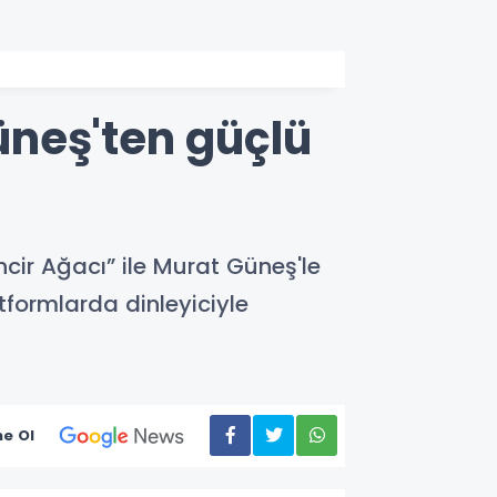
neş'ten güçlü
İncir Ağacı” ile Murat Güneş'le
atformlarda dinleyiciyle
e Ol