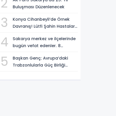
2
Buluşması Düzenlenecek
3
Konya Cihanbeyli’de Örnek
Davranış! Lütfi Şahin Hastalara
Kitap Hediye Etti
4
Sakarya merkez ve ilçelerinde
bugün vefat edenler. 8
Ağustos 2026
5
Başkan Genç; Avrupa’daki
Trabzonlularla Güç Birliği
Yapacağız