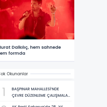
urat Dalkılıç, hem sahnede
hem formda
ok Okunanlar
1
BAŞPINAR MAHALLESİ’NDE
ÇEVRE DÜZENLEME ÇALIŞMALARI
SÜRÜYOR
AK Parti Sakarya’da 25. Yıl