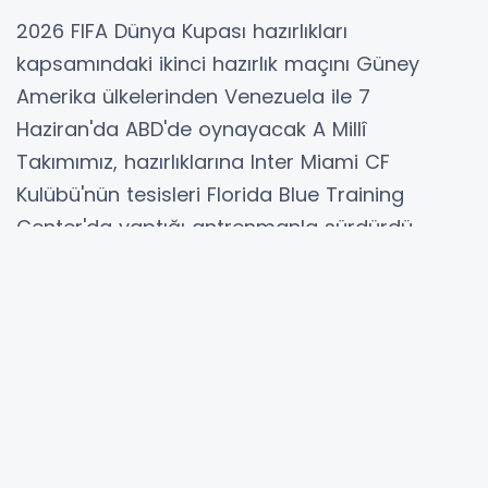
2026 FIFA Dünya Kupası hazırlıkları
kapsamındaki ikinci hazırlık maçını Güney
Amerika ülkelerinden Venezuela ile 7
Haziran'da ABD'de oynayacak A Millî
Takımımız, hazırlıklarına Inter Miami CF
Kulübü'nün tesisleri Florida Blue Training
Center'da yaptığı antrenmanla sürdürdü.
ABD (İGFA) - Teknik Direktör Vincenzo
Montella yönetiminde basına kapalı olarak
gerçekleştirilen antrenmana kafilede yer alan
tüm futbolcular katıldı. Sakatlıkları devam
eden Ferdi Kadıoğlu ve Kenan Yıldız takımdan
ayrı çalıştı. Antrenmanı Türkiye Cumhuriyeti
Miami Başkonsolosu Resul Şahinol, TFF