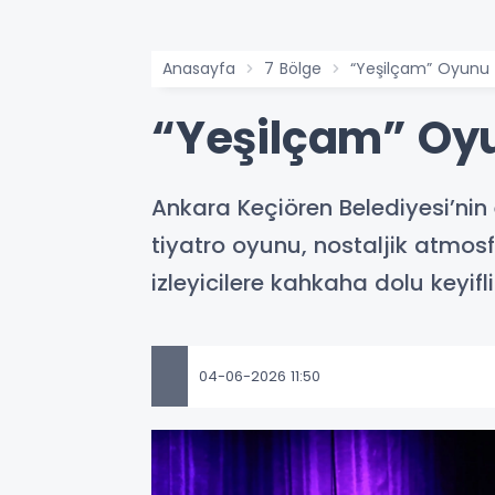
Anasayfa
7 Bölge
“Yeşilçam” Oyunu K
“Yeşilçam” Oyu
Ankara Keçiören Belediyesi’nin
tiyatro oyunu, nostaljik atmosf
izleyicilere kahkaha dolu keyifli
04-06-2026 11:50