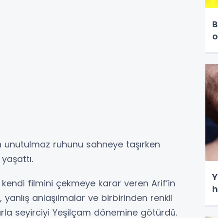
B
o
n unutulmaz ruhunu sahneye taşırken
 yaşattı.
Y
in kendi filmini çekmeye karar veren Arif’in
h
 yanlış anlaşılmalar ve birbirinden renkli
arla seyirciyi Yeşilçam dönemine götürdü.