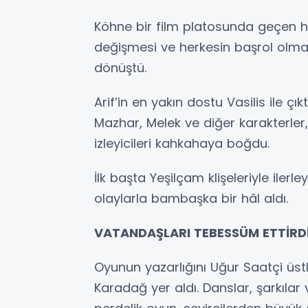
Köhne bir film platosunda geçen hi
değişmesi ve herkesin başrol olm
dönüştü.
Arif’in en yakın dostu Vasilis ile çı
Mazhar, Melek ve diğer karakterle
izleyicileri kahkahaya boğdu.
İlk başta Yeşilçam klişeleriyle iler
olaylarla bambaşka bir hâl aldı.
VATANDAŞLARI TEBESSÜM ETTİRD
Oyunun yazarlığını Uğur Saatçi üs
Karadağ yer aldı. Danslar, şarkılar