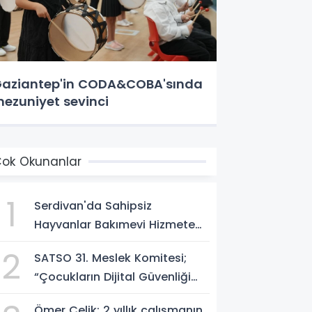
aziantep'in CODA&COBA'sında
ezuniyet sevinci
ok Okunanlar
1
Serdivan'da Sahipsiz
Hayvanlar Bakımevi Hizmete
Açılıyor; Can Dostlara Güvenli
2
SATSO 31. Meslek Komitesi;
Yuva
“Çocukların Dijital Güvenliği
Öncelik Olmalı”
Ömer Çelik; 2 yıllık çalışmanın