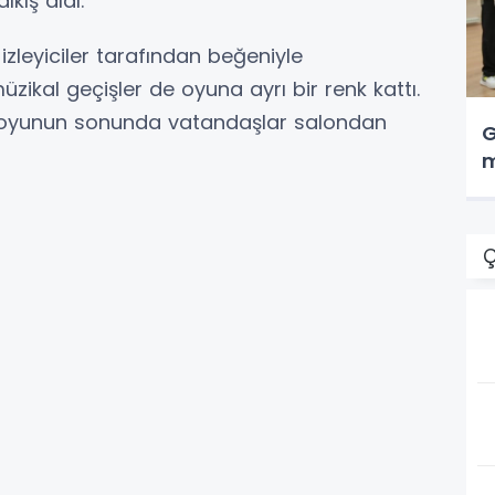
lkış aldı.
zleyiciler tarafından beğeniyle
zikal geçişler de oyuna ayrı bir renk kattı.
ğı oyunun sonunda vatandaşlar salondan
G
m
Ç