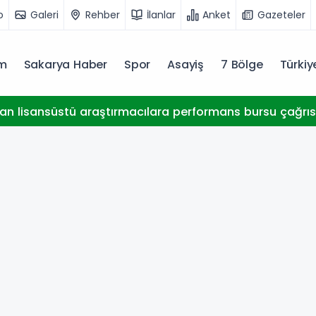
o
Galeri
Rehber
İlanlar
Anket
Gazeteler
m
Sakarya Haber
Spor
Asayiş
7 Bölge
Türki
an lisansüstü araştırmacılara performans bursu çağrıs