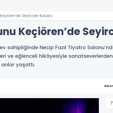
eçiören’de Seyirciyle Buluştu
nu Keçiören’de Seyirc
 ev sahipliğinde Necip Fazıl Tiyatro Salonu’n
eri ve eğlenceli hikâyesiyle sanatseverlerden
 anlar yaşattı.
Abon
7