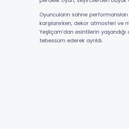
perdelik oyun, seyircilerden büyük a
Oyuncuların sahne performansları i
karşılanırken, dekor atmosferi ve mü
Yeşilçam’dan esintilerin yaşandı
tebessüm ederek ayrıldı.