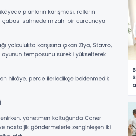
kâyede planların karışması, rollerin
a çabası sahnede mizahi bir curcunaya
ktığı yolculukta karşısına çıkan Ziya, Stavro,
r, oyunun temposunu sürekli yükselterek
B
S
leyen hikâye, perde ilerledikçe beklenmedik
a
İ
tlenirken, yönetmen koltuğunda Caner
 ve nostaljik göndermelerle zenginleşen iki