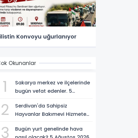
ilistin Konvoyu uğurlanıyor
ok Okunanlar
1
Sakarya merkez ve ilçelerinde
bugün vefat edenler. 5
Ağustos 2026
2
Serdivan'da Sahipsiz
Hayvanlar Bakımevi Hizmete
Açılıyor; Can Dostlara Güvenli
3
Bugün yurt genelinde hava
Yuva
nasıl olacak? 5 Ağustos 2026