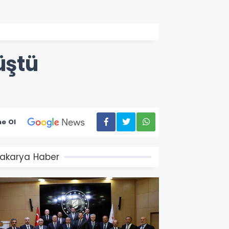
üştü
e Ol
akarya Haber