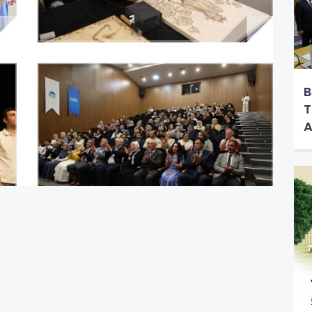
B
T
A