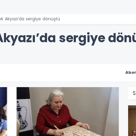
mek Akyazı’da sergiye dönüştü
 Akyazı’da sergiye dön
Abon
S