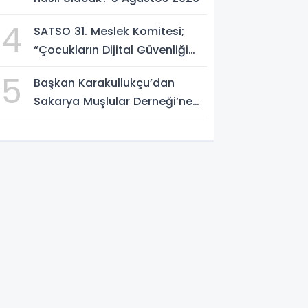
4
SATSO 31. Meslek Komitesi;
“Çocukların Dijital Güvenliği
Öncelik Olmalı”
5
Başkan Karakullukçu’dan
Sakarya Muşlular Derneği’ne
ziyaret