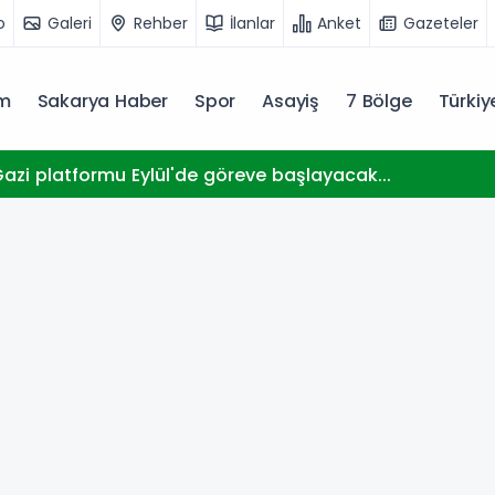
o
Galeri
Rehber
İlanlar
Anket
Gazeteler
m
Sakarya Haber
Spor
Asayiş
7 Bölge
Türki
zi platformu Eylül'de göreve başlayacak...