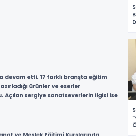
S
B
D
a devam etti. 17 farklı branşta eğitim
azırladığı ürünler ve eserler
. Açılan sergiye sanatseverlerin ilgisi ise
S
“
Ö
anat ve Meslek Eğitimi Kurslarında