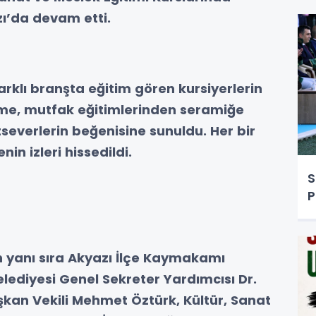
ı’da devam etti.
arklı branşta eğitim gören kursiyerlerin
yime, mutfak eğitimlerinden seramiğe
severlerin beğenisine sunuldu. Her bir
n izleri hissedildi.
S
P
n yanı sıra Akyazı İlçe Kaymakamı
elediyesi Genel Sekreter Yardımcısı Dr.
şkan Vekili Mehmet Öztürk, Kültür, Sanat