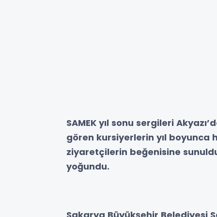
SAMEK yıl sonu sergileri Akyazı’d
gören kursiyerlerin yıl boyunca h
ziyaretçilerin beğenisine sunuldu
yoğundu.
Sakarya Büyükşehir Belediyesi S