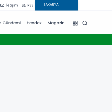
İletişim
RSS
ye Gündemi
Hendek
Magazin
18:30
Trabz