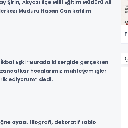
y Şirin, Akyazı İlçe Milli Eğitim Müdürü Ali
 Merkezi Müdürü Hasan Can katılım
F
Ç
kbal Eşki “Burada ki sergide gerçekten
, zanaatkar hocalarımız muhteşem işler
brik ediyorum” dedi.
ğne oyası, filografi, dekoratif tablo