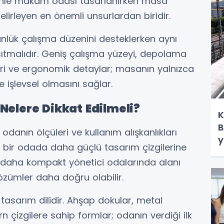
denle makam odası tasarlanırken masa
lirleyen en önemli unsurlardan biridir.
ünlük çalışma düzenini desteklerken aynı
tmalıdır. Geniş çalışma yüzeyi, depolama
ri ve ergonomik detaylar; masanın yalnızca
de işlevsel olmasını sağlar.
elere Dikkat Edilmeli?
K
B
anın ölçüleri ve kullanım alışkanlıkları
y
ş bir odada daha güçlü tasarım çizgilerine
n, daha kompakt yönetici odalarında alanı
zümler daha doğru olabilir.
 tasarım dilidir. Ahşap dokular, metal
 çizgilere sahip formlar; odanın verdiği ilk