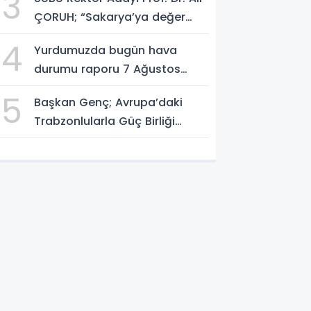
3
ÇORUH; “Sakarya’ya değer
katan bir üniversite inşa
4
Yurdumuzda bugün hava
etmek istiyorum”
durumu raporu 7 Ağustos
2026
5
Başkan Genç; Avrupa’daki
Trabzonlularla Güç Birliği
Yapacağız