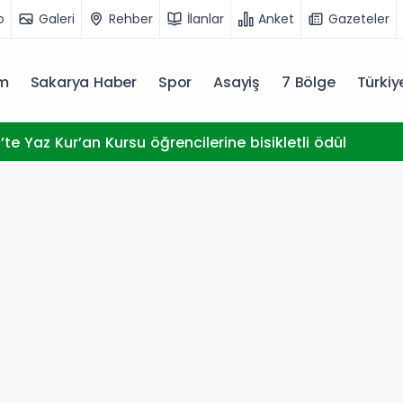
o
Galeri
Rehber
İlanlar
Anket
Gazeteler
m
Sakarya Haber
Spor
Asayiş
7 Bölge
Türki
te Yaz Kur’an Kursu öğrencilerine bisikletli ödül