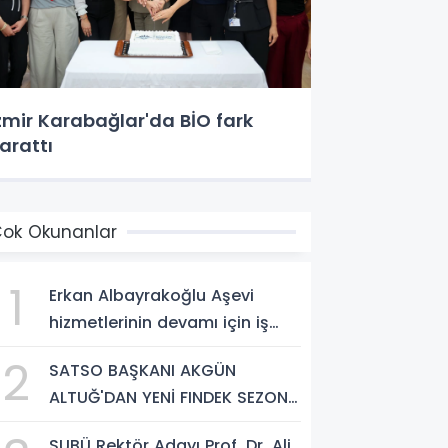
zmir Karabağlar'da BİO fark
arattı
ok Okunanlar
1
Erkan Albayrakoğlu Aşevi
hizmetlerinin devamı için iş
birliği protokolü imzalandı.
2
SATSO BAŞKANI AKGÜN
ALTUĞ'DAN YENİ FINDEK SEZONU
AÇIKLAMASI
SUBÜ Rektör Adayı Prof. Dr. Ali