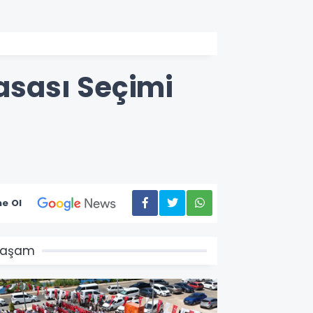
asası Seçimi
e Ol
Yaşam