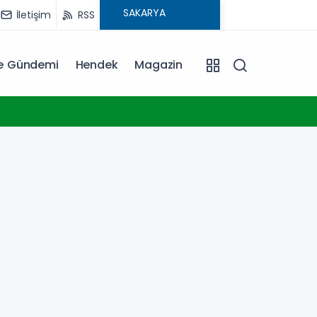
İletişim
RSS
ye Gündemi
Hendek
Magazin
16:20
İstanb