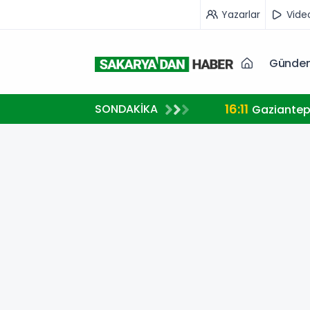
Yazarlar
Vide
Günde
16:11
SONDAKİKA
Gaziantep’