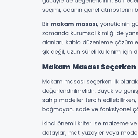
gücüyle de değerlendirilir. Bu ne
seçimi, odanın genel atmosferini be
Bir
makam masası
, yöneticinin g
zamanda kurumsal kimliği de yansı
alanları, kablo düzenleme çözümle
şık değil, uzun süreli kullanım için 
Makam Masası Seçerken N
Makam masası seçerken ilk olarak od
değerlendirilmelidir. Büyük ve geni
sahip modeller tercih edilebilirke
boğmayan, sade ve fonksiyonel çö
İkinci önemli kriter ise malzeme ve
detaylar, mat yüzeyler veya modern