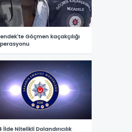
endek'te Göçmen kaçakçılığı
perasyonu
4 İlde Nitelikli Dolandırıcılık