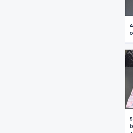
A
o
S
t