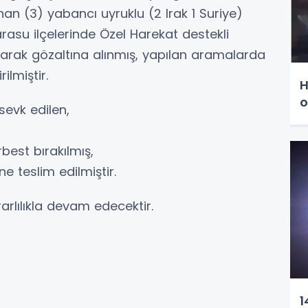
nan (3) yabancı uyruklu (2 Irak 1 Suriye)
arasu ilçelerinde Özel Harekat destekli
rak gözaltına alınmış, yapılan aramalarda
rilmiştir.
H
o
sevk edilen,
erbest bırakılmış,
ne teslim edilmiştir.
rlılıkla devam edecektir.
1