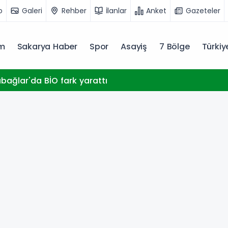
o
Galeri
Rehber
İlanlar
Anket
Gazeteler
m
Sakarya Haber
Spor
Asayiş
7 Bölge
Türki
abağlar'da BİO fark yarattı