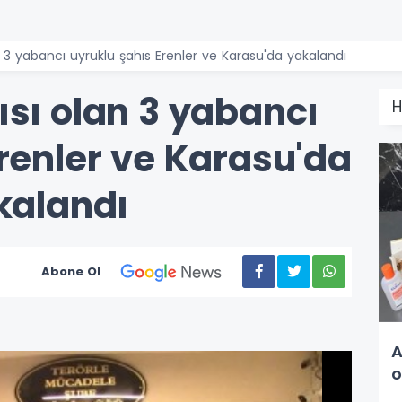
 3 yabancı uyruklu şahıs Erenler ve Karasu'da yakalandı
sı olan 3 yabancı
H
renler ve Karasu'da
kalandı
Abone Ol
A
o