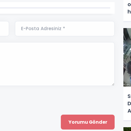
o
h
E-Posta Adresiniz *
S
D
A
o