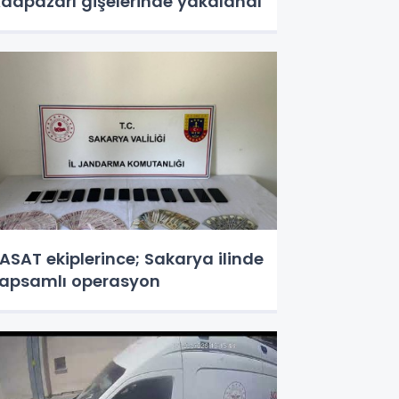
dapazarı gişelerinde yakalandı
ekiplerince; Sakarya ilinde
apsamlı operasyon