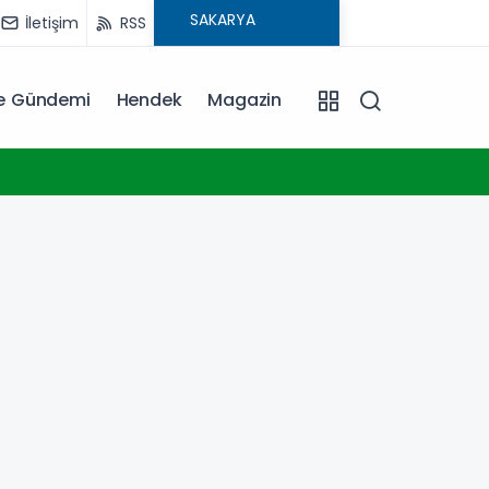
İletişim
RSS
ye Gündemi
Hendek
Magazin
12:04
Bursa ekonomisinde tarihi dönüşüm hamlesi resmen başladı... TEKNOSAB KOBİ OSB’de başvurular
başladı