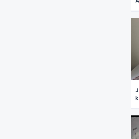
A
JASAT 
k