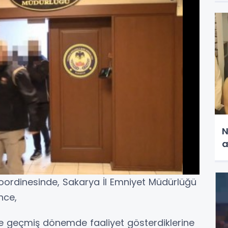
N
a
oordinesinde, Sakarya İl Emniyet Müdürlüğü
nce,
inde geçmiş dönemde faaliyet gösterdiklerine