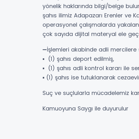
yönelik haklarında bilgi/belge bulu
şahıs ilimiz Adapazarı Erenler ve K
operasyonel çalışmalarda yakalana
çok sayıda dijital materyal ele geçi
➖İşlemleri akabinde adli mercilere 
▪️ (1) şahıs deport edilmiş,
▪️ (1) şahıs adli kontrol kararı ile s
▪️ (1) şahıs ise tutuklanarak cezaevi
Suç ve suçlularla mücadelemiz kara
Kamuoyuna Saygı ile duyurulur