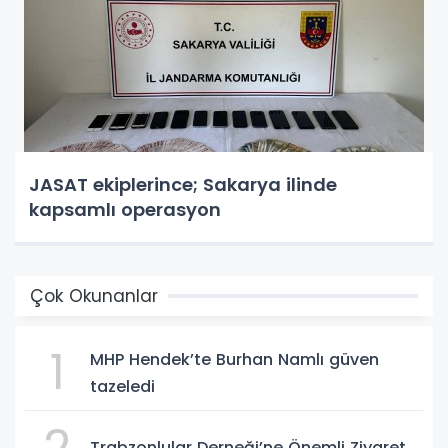
JASAT ekiplerince; Sakarya ilinde
kapsamlı operasyon
Çok Okunanlar
1
MHP Hendek’te Burhan Namlı güven
tazeledi
2
Trabzonlular Derneği’ne Önemli Ziyaret