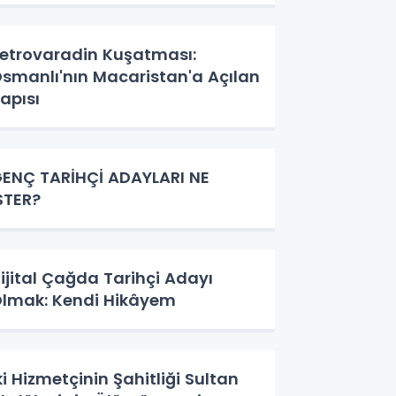
etrovaradin Kuşatması:
smanlı'nın Macaristan'a Açılan
apısı
ENÇ TARİHÇİ ADAYLARI NE
STER?
ijital Çağda Tarihçi Adayı
lmak: Kendi Hikâyem
ki Hizmetçinin Şahitliği Sultan