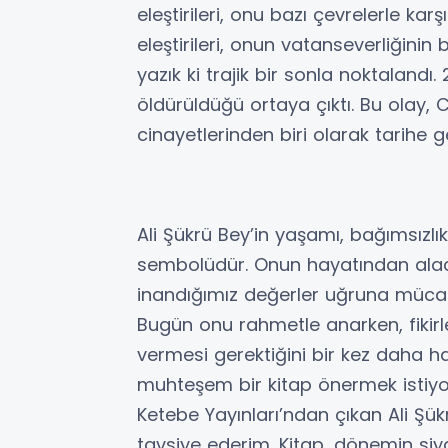
eleştirileri, onu bazı çevrelerle karş
eleştirileri, onun vatanseverliğini
yazık ki trajik bir sonla noktalandı
öldürüldüğü ortaya çıktı. Bu olay, C
cinayetlerinden biri olarak tarihe ge
Ali Şükrü Bey’in yaşamı, bağımsızl
sembolüdür. Onun hayatından ala
inandığımız değerler uğruna müc
Bugün onu rahmetle anarken, fikirl
vermesi gerektiğini bir kez daha ha
muhteşem bir kitap önermek istiyor
Ketebe Yayınları’ndan çıkan Ali Şü
tavsiye ederim. Kitap, dönemin siy