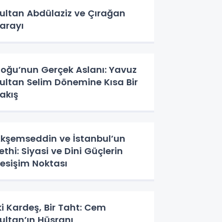
ultan Abdülaziz ve Çırağan
arayı
oğu’nun Gerçek Aslanı: Yavuz
ultan Selim Dönemine Kısa Bir
akış
kşemseddin ve İstanbul’un
ethi: Siyasi ve Dini Güçlerin
esişim Noktası
ki Kardeş, Bir Taht: Cem
ultan’ın Hüsranı