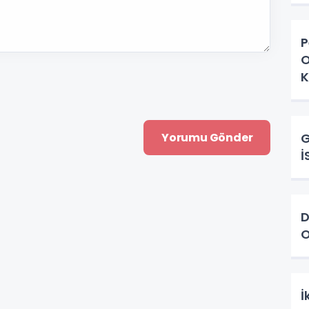
P
O
K
G
İ
D
O
İ