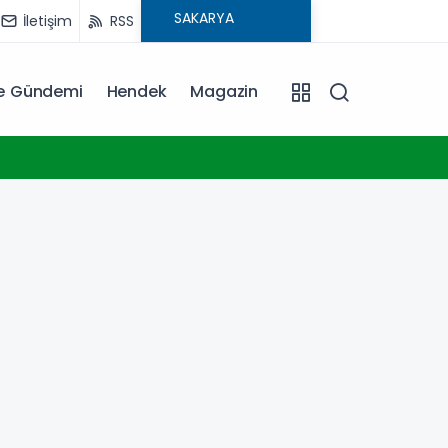
İletişim
RSS
ye Gündemi
Hendek
Magazin
13:03
Türkiy