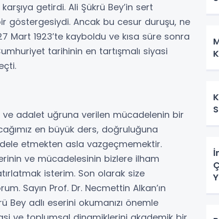
ı karşıya getirdi. Ali Şükrü Bey’in sert
n bir göstergesiydi. Ancak bu cesur duruşu, ne
. 27 Mart 1923’te kayboldu ve kısa süre sonra
M
umhuriyet tarihinin en tartışmalı siyasi
K
çti.
K
S
ık ve adalet uğruna verilen mücadelenin bir
cağımız en büyük ders, doğruluğuna
adele etmekten asla vazgeçmemektir.
İ
erinin ve mücadelesinin bizlere ilham
Ç
tırlatmak isterim. Son olarak size
Y
um. Sayın Prof. Dr. Necmettin Alkan’ın
krü Bey adlı eserini okumanızı önemle
asi ve toplumsal dinamiklerini akademik bir