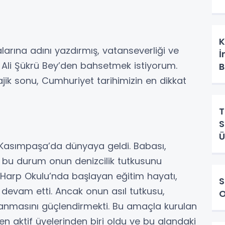
K
alarına adını yazdırmış, vatanseverliği ve
İ
n Ali Şükrü Bey’den bahsetmek istiyorum.
B
ik sonu, Cumhuriyet tarihimizin en dikkat
T
S
Ü
ul Kasımpaşa’da dünyaya geldi. Babası,
e bu durum onun denizcilik tutkusunu
z Harp Okulu’nda başlayan eğitim hayatı,
S
vam etti. Ancak onun asıl tutkusu,
O
nanmasını güçlendirmekti. Bu amaçla kurulan
 aktif üyelerinden biri oldu ve bu alandaki