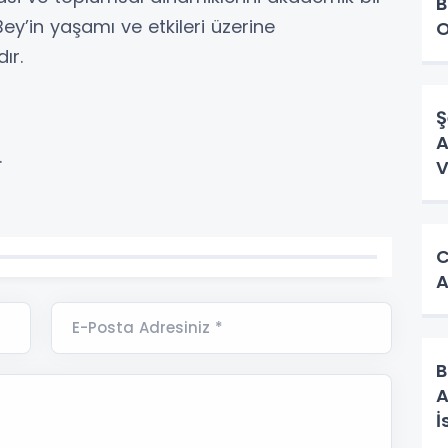
B
Bey’in yaşamı ve etkileri üzerine
O
ır.
Ş
A
…
V
C
A
E-Posta Adresiniz *
B
A
İ