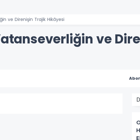
ğin ve Direnişin Trajik Hikâyesi
Vatanseverliğin ve Dire
Abon
D
O
H
E