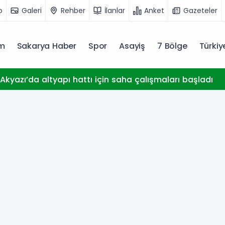
o
Galeri
Rehber
İlanlar
Anket
Gazeteler
m
Sakarya Haber
Spor
Asayiş
7 Bölge
Türki
Akyazı’da altyapı hattı için saha çalışmaları başladı