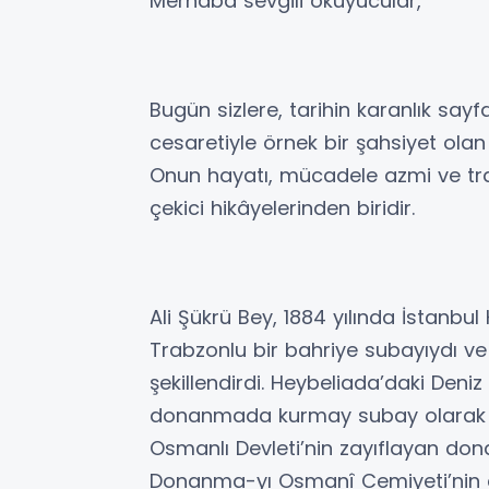
Merhaba sevgili okuyucular,
Bugün sizlere, tarihin karanlık sayf
cesaretiyle örnek bir şahsiyet ola
Onun hayatı, mücadele azmi ve traj
çekici hikâyelerinden biridir.
Ali Şükrü Bey, 1884 yılında İstanb
Trabzonlu bir bahriye subayıydı v
şekillendirdi. Heybeliada’daki Deni
donanmada kurmay subay olarak de
Osmanlı Devleti’nin zayıflayan do
Donanma-yı Osmanî Cemiyeti’nin en