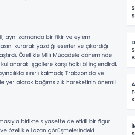
S
S
l, aynı zamanda bir fikir ve eylem
D
sını kurarak yazdığı eserler ve çıkardığı
S
 ulaştırdı. Özellikle Millî Mücadele döneminde
B
ullanarak işgallere karşı halkı bilinçlendirdi.
cılıkla sınırlı kalmadı; Trabzon’da ve
de yer alarak bağımsızlık hareketinin önemli
A
F
K
asıyla birlikte siyasette de etkili bir figür
İ
 ve özellikle Lozan görüşmelerindeki
S