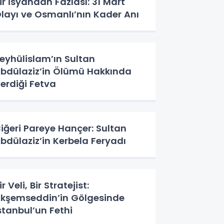
ir İsyandan Fazlası: 31 Mart
layı ve Osmanlı’nın Kader Anı
eyhülislam’ın Sultan
bdülaziz’in Ölümü Hakkında
erdiği Fetva
iğeri Pareye Hançer: Sultan
bdülaziz’in Kerbela Feryadı
ir Veli, Bir Stratejist:
kşemseddin’in Gölgesinde
stanbul’un Fethi