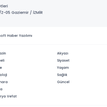
tleri
/Z-05 Gaziemir / İZMİR
isoft
Haber Yazılımı
zin
Akyazı
eli
Siyaset
e
Yaşam
oloji
Sağlık
mara
Güncel
ya
rya Vefat