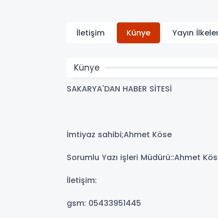
İletişim
Künye
Yayın İlkeler
Künye
SAKARYA'DAN HABER SİTESİ
İmtiyaz sahibi;Ahmet Köse
Sorumlu Yazı işleri Müdürü::Ahmet Kö
İletişim:
gsm: 05433951445