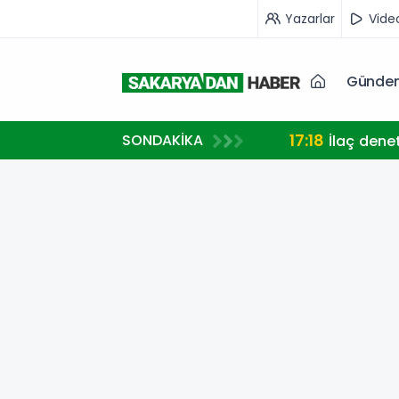
Yazarlar
Vide
Günde
17:18
SONDAKİKA
İlaç dene