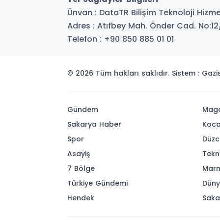
Ünvan : DataTR Bilişim Teknoloji Hizme
Adres : Atıfbey Mah. Önder Cad. No:12
Telefon : +90 850 885 01 01
© 2026 Tüm hakları saklıdır. Sistem : Gaz
Gündem
Maga
Sakarya Haber
Koca
Spor
Düzc
Asayiş
Tekn
7 Bölge
Mar
Türkiye Gündemi
Dün
Hendek
Saka