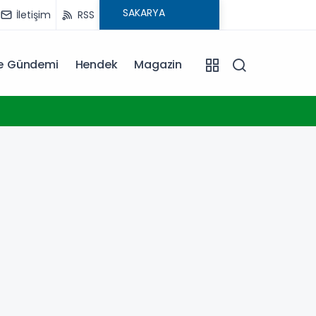
İletişim
RSS
ye Gündemi
Hendek
Magazin
17:39
Kocael