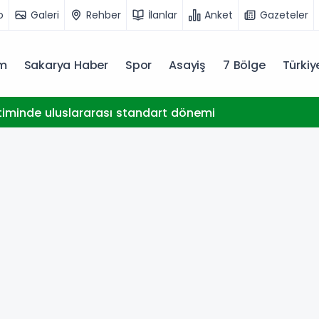
o
Galeri
Rehber
İlanlar
Anket
Gazeteler
m
Sakarya Haber
Spor
Asayiş
7 Bölge
Türki
timinde uluslararası standart dönemi