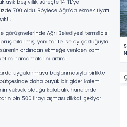
klaşık beş yıllık süreçte 14 TL’ye
üzde 700 oldu. Böylece Ağrı’da ekmek fiyatı
ıktı.
fe görüşmelerinde Ağrı Belediyesi temsilcisi
rüş bildirmiş, yeni tarife ise oy çokluğuyla
S
sa sürenin ardından ekmeğe yeniden zam
N
etim harcamalarını artırdı.
ınlarda uygulanmaya başlanmasıyla birlikte
Ç
in bütçesinde daha büyük bir gider kalemi
timin yüksek olduğu kalabalık hanelerde
tarın bin 500 lirayı aşması dikkat çekiyor.