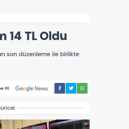
m 14 TL Oldu
an son düzenleme ile birlikte
e Ol
üncel