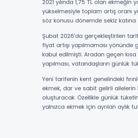
2021 yılında 1,75 TL olan ekmeğin ya
yükselmesiyle toplam artış oranı y
söz konusu dönemde sekiz katına ç
Şubat 2026’da gerçekleştirilen tari
fiyat artışı yapılmaması yönünde gö
kabul edilmişti. Aradan geçen kı
yapılması, vatandaşların günlük tük
Yeni tarifenin kent genelindeki fır
ekmek, dar ve sabit gelirli aileler
oluşturacak. Özellikle günlük tüke
yalnızca ekmek için ayrılan aylık tu