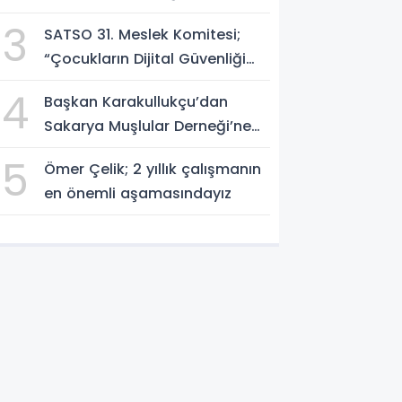
3
SATSO 31. Meslek Komitesi;
“Çocukların Dijital Güvenliği
Öncelik Olmalı”
4
Başkan Karakullukçu’dan
Sakarya Muşlular Derneği’ne
ziyaret
5
Ömer Çelik; 2 yıllık çalışmanın
en önemli aşamasındayız