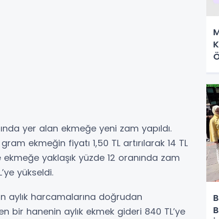
M
K
Ö
sında yer alan ekmeğe yeni zam yapıldı.
gram ekmeğin fiyatı 1,50 TL artırılarak 14 TL
likte ekmeğe yaklaşık yüzde 12 oranında zam
’ye yükseldi.
elerin aylık harcamalarına doğrudan
B
B
n bir hanenin aylık ekmek gideri 840 TL’ye