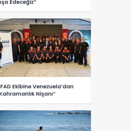
nşa Edeceğiz”
FAD Ekibine Venezuela’dan
Kahramanlık Nişanı”