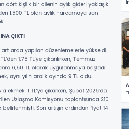
İ
ört kişilik bir ailenin aylık gideri yaklaşık
inden 1.500 TL olan aylık harcamaya son
k.
INA ÇIKTI
a art arda yapılan düzenlemelerle yükseldi.
L’den 1,75 TL’ye çıkarılırken, Temmuz
sonra 6,50 TL olarak uygulanmaya başladı.
k, aynı yılın aralık ayında 9 TL oldu.
A
ıyla ekmek 11 TL’ye çıkarken, Şubat 2026’da
“
tirilen Uzlaşma Komisyonu toplantısında 210
belirlenmişti. Son artışın ardından fiyat 14