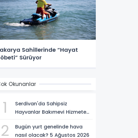
akarya Sahillerinde “Hayat
öbeti” Sürüyor
ok Okunanlar
1
Serdivan'da Sahipsiz
Hayvanlar Bakımevi Hizmete
Açılıyor; Can Dostlara Güvenli
2
Bugün yurt genelinde hava
Yuva
nasıl olacak? 5 Ağustos 2026