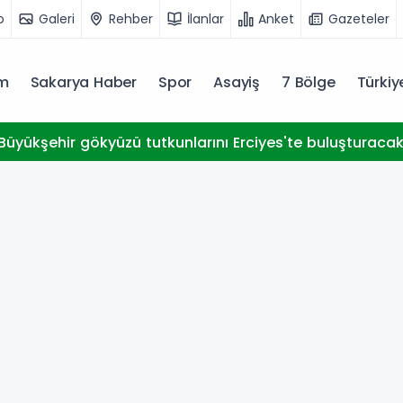
o
Galeri
Rehber
İlanlar
Anket
Gazeteler
m
Sakarya Haber
Spor
Asayiş
7 Bölge
Türki
Büyükşehir gökyüzü tutkunlarını Erciyes'te buluşturaca