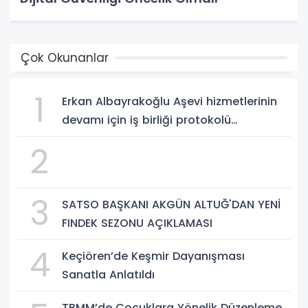
Çok Okunanlar
1
Erkan Albayrakoğlu Aşevi hizmetlerinin
devamı için iş birliği protokolü
imzalandı.
2
3
SATSO BAŞKANI AKGÜN ALTUĞ'DAN YENİ
FINDEK SEZONU AÇIKLAMASI
4
Keçiören’de Keşmir Dayanışması
Sanatla Anlatıldı
TBMM’de Çocuklara Yönelik Düzenleme