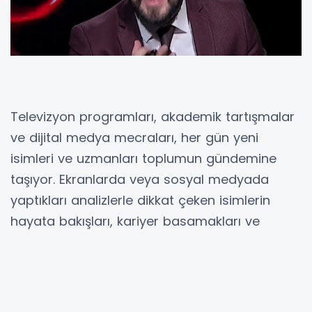
Televizyon programları, akademik tartışmalar
ve dijital medya mecraları, her gün yeni
isimleri ve uzmanları toplumun gündemine
taşıyor. Ekranlarda veya sosyal medyada
yaptıkları analizlerle dikkat çeken isimlerin
hayata bakışları, kariyer basamakları ve
akademik geçmişleri izleyiciler tarafından
anında internette aratılıyor. Toplum, takip
ettiği isimlerin sadece anlık söylemlerini değil,
entelektüel birikimlerini de merak ediyor.