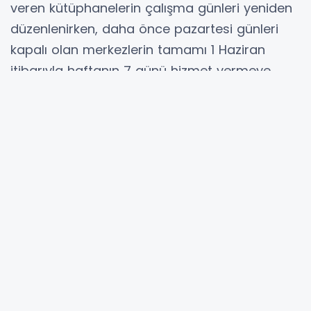
veren kütüphanelerin çalışma günleri yeniden
düzenlenirken, daha önce pazartesi günleri
kapalı olan merkezlerin tamamı 1 Haziran
itibarıyla haftanın 7 günü hizmet vermeye
başlayacak.
KOCAELİ (İGFA) - Kocaeli Büyükşehir Belediyesi,
sınav dönemindeki gençlerin daha verimli bir
ortamda ders çalışabilmesi amacıyla önemli
bir düzenlemeye imza attı. Buna göre özellikle
YKS ve LGS’ye hazırlanan öğrencilerin gerek
153 Çağrı Merkezi üzerinden gerekse
doğrudan kütüphanelerde ilettiği yoğun
talepler sonrası çalışma takvimi güncellendi.
Yeni uygulamayla birlikte kütüphaneler, 20-21