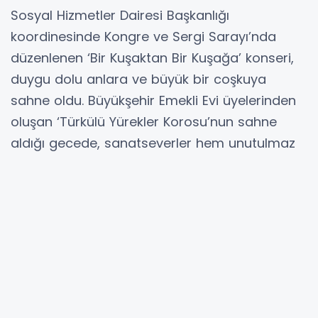
Sosyal Hizmetler Dairesi Başkanlığı
koordinesinde Kongre ve Sergi Sarayı’nda
düzenlenen ‘Bir Kuşaktan Bir Kuşağa’ konseri,
duygu dolu anlara ve büyük bir coşkuya
sahne oldu. Büyükşehir Emekli Evi üyelerinden
oluşan ‘Türkülü Yürekler Korosu’nun sahne
aldığı gecede, sanatseverler hem unutulmaz
eserlerle buluştu hem de 19 Mayıs ruhunu
türküler eşliğinde yaşadı.
MERSİN (İGFA) - 19 Mayıs Atatürk’ü Anma,
Gençlik ve Spor Bayramı haftasında
gerçekleştirilen ve Mersin Büyükşehir Belediyesi
Türk Müziği Orkestra Şefi Erdal Koşar’ın
yönettiği konserde; türküler, marşlar ve Edip