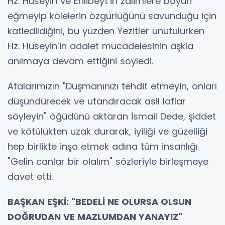
Hz. Hüseyin ve Ehlibeyt’in zalimlere boyun
eğmeyip kölelerin özgürlüğünü savunduğu için
katledildiğini, bu yüzden Yezitler unutulurken
Hz. Hüseyin’in adalet mücadelesinin aşkla
anılmaya devam ettiğini söyledi.
Atalarımızın "Düşmanınızı tehdit etmeyin, onları
düşündürecek ve utandıracak asil laflar
söyleyin" öğüdünü aktaran İsmail Dede, şiddet
ve kötülükten uzak durarak, iyiliği ve güzelliği
hep birlikte inşa etmek adına tüm insanlığı
"Gelin canlar bir olalım" sözleriyle birleşmeye
davet etti.
BAŞKAN EŞKİ: "BEDELİ NE OLURSA OLSUN
DOĞRUDAN VE MAZLUMDAN YANAYIZ"