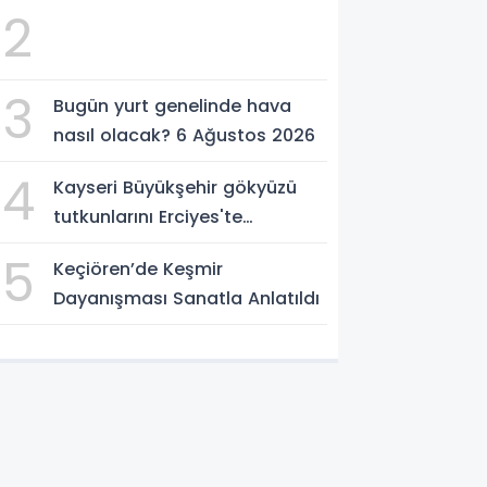
Ağustos 2026
2
3
Bugün yurt genelinde hava
nasıl olacak? 6 Ağustos 2026
4
Kayseri Büyükşehir gökyüzü
tutkunlarını Erciyes'te
buluşturacak
5
Keçiören’de Keşmir
Dayanışması Sanatla Anlatıldı