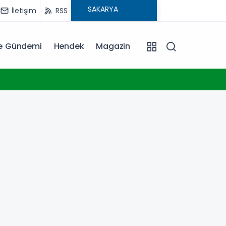
İletişim
RSS
ye Gündemi
Hendek
Magazin
20:06
Erkan