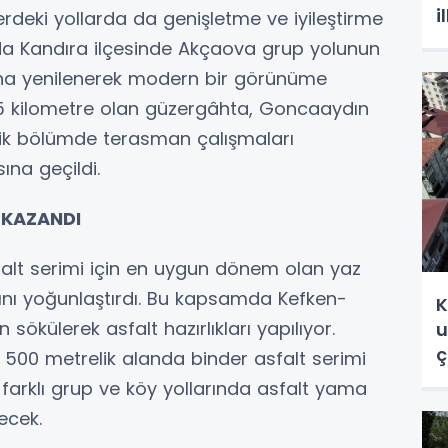
i
lerdeki yollarda da genişletme ve iyileştirme
da Kandıra ilçesinde Akçaova grup yolunun
ona yenilenerek modern bir görünüme
,5 kilometre olan güzergâhta, Goncaaydın
relik bölümde terasman çalışmaları
na geçildi.
 KAZANDI
sfalt serimi için en uygun dönem olan yaz
rını yoğunlaştırdı. Bu kapsamda Kefken-
K
ökülerek asfalt hazırlıkları yapılıyor.
u
ç
500 metrelik alanda binder asfalt serimi
farklı grup ve köy yollarında asfalt yama
ecek.