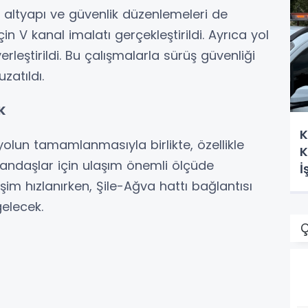
 altyapı ve güvenlik düzenlemeleri de
in V kanal imalatı gerçekleştirildi. Ayrıca yol
 yerleştirildi. Bu çalışmalarla sürüş güvenliği
zatıldı.
K
K
yolun tamamlanmasıyla birlikte, özellikle
K
andaşlar için ulaşım önemli ölçüde
İ
şim hızlanırken, Şile-Ağva hattı bağlantısı
elecek.
Ç