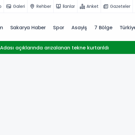
o
Galeri
Rehber
İlanlar
Anket
Gazeteler
m
Sakarya Haber
Spor
Asayiş
7 Bölge
Türki
dası açıklarında arızalanan tekne kurtarıldı