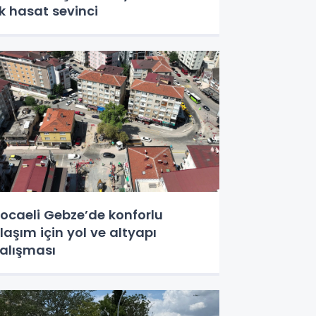
lk hasat sevinci
ocaeli Gebze’de konforlu
laşım için yol ve altyapı
alışması