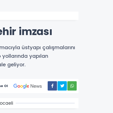
hir imzası
amacıyla üstyapı çalışmalarını
p yollarında yapılan
e geliyor.
e Ol
ocaeli