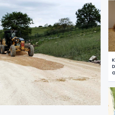
K
D
G