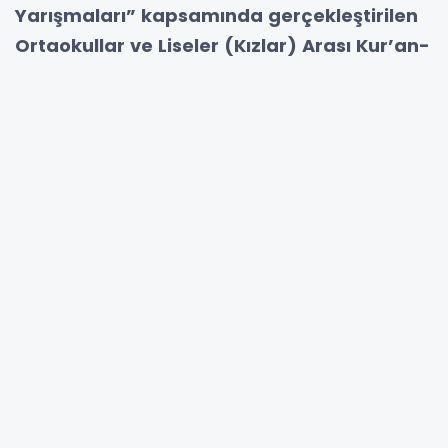
Yarışmaları” kapsamında gerçekleştirilen
Ortaokullar ve Liseler (Kızlar) Arası Kur’an-
ı Kerim’i Güzel Okuma Yarışması 2. Bölge
Finali, 2 Haziran 2026 tarihinde Sakarya’da
yapıldı.
Sakarya İl Millî Eğitim Müdürlüğü
koordinasyonunda, Serdivan Şehit
Üsteğmen Selçuk Esedoğlu Anadolu Lisesi
ev sahipliğinde gerçekleştirilen yarışmaya
Sakarya’nın yanı sıra Edirne, Kırklareli,
Tekirdağ, Kocaeli, Bilecik, Bursa,
Çanakkale, Balıkesir ve Düzce’den
öğrenciler katıldı. Bölge finalinde ortaokul