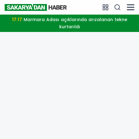
20:06
Erkan Albayrakoğlu Aşevi hizmetlerinin devamı
için iş birliği protokolü imzalandı.