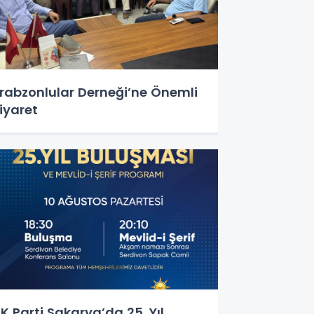
rabzonlular Derneği’ne Önemli
iyaret
K Parti Sakarya’da 25. Yıl