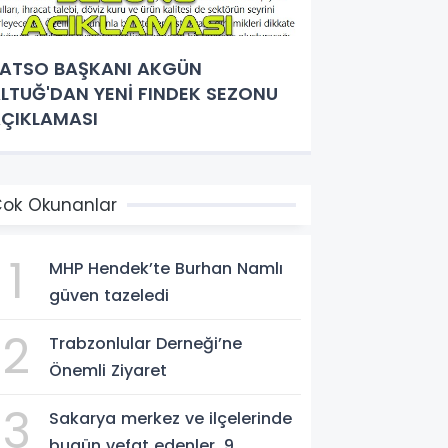
ATSO BAŞKANI AKGÜN
LTUĞ'DAN YENİ FINDEK SEZONU
ÇIKLAMASI
ok Okunanlar
1
MHP Hendek’te Burhan Namlı
güven tazeledi
2
Trabzonlular Derneği’ne
Önemli Ziyaret
3
Sakarya merkez ve ilçelerinde
bugün vefat edenler. 9