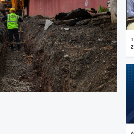
T
Z
A