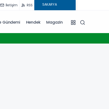
İletişim
RSS
ye Gündemi
Hendek
Magazin
11:38
Çocukl