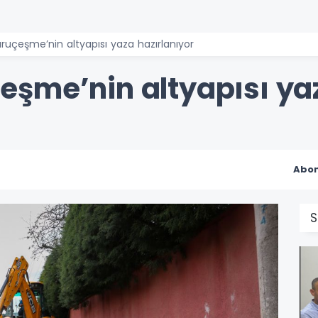
uçeşme’nin altyapısı yaza hazırlanıyor
şme’nin altyapısı yaz
Abon
S