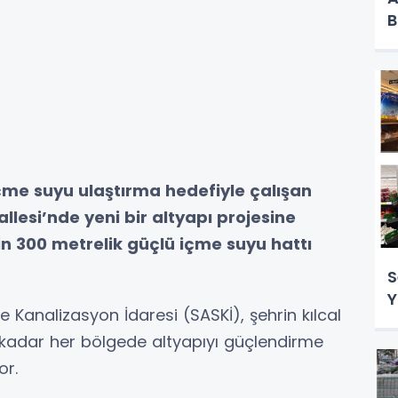
B
içme suyu ulaştırma hedefiyle çalışan
esi’nde yeni bir altyapı projesine
in 300 metrelik güçlü içme suyu hattı
S
Y
 Kanalizasyon İdaresi (SASKİ), şehrin kılcal
kadar her bölgede altyapıyı güçlendirme
or.