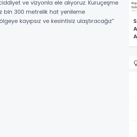
ciddiyet ve vizyonla ele alıyoruz. Kuruçeşme
z bin 300 metrelik hat yenileme
ölgeye kayıpsız ve kesintisiz ulaştıracağız”
S
A
A
Ç