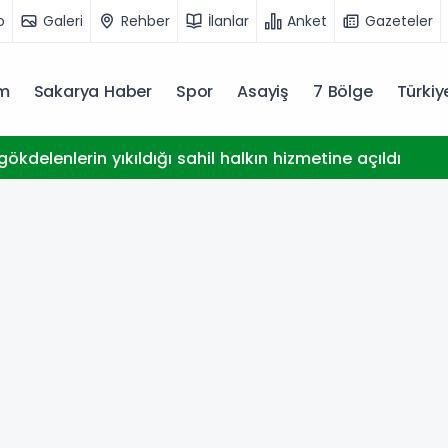
o
Galeri
Rehber
İlanlar
Anket
Gazeteler
m
Sakarya Haber
Spor
Asayiş
7 Bölge
Türki
ökdelenlerin yıkıldığı sahil halkın hizmetine açıldı