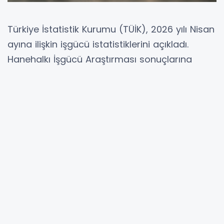
Türkiye İstatistik Kurumu (TÜİK), 2026 yılı Nisan
ayına ilişkin işgücü istatistiklerini açıkladı.
Hanehalkı İşgücü Araştırması sonuçlarına
göre, 15 yaş ve üzeri işsiz sayısı bir önceki aya
göre 5 bin kişi azalarak 2 milyon 868 bin kişi
oldu. İşsizlik oranı ise 0,1 puan artışla yüzde 8,2
seviyesinde gerçekleşti. Erkeklerde işsizlik oranı
yüzde 6,8, kadınlarda ise yüzde 11,0 olarak
kaydedildi.
Mevsim etkisinden arındırılmış istihdam oranı
yüzde 48,1 olarak hesaplandı. İstihdam
edilenlerin sayısı Nisan ayında bir önceki aya
göre 356 bin kişi azalarak 32 milyon 166 bin