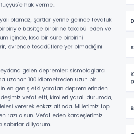
füçyüs'e hak verme...
alı olamaz, şartlar yerine gelince tevafuk
D
birbiriyle basitçe birbirine tekabül eden ve
um içinde, kısa bir süre birbirini
ir, evrende tesadüflere yer olmadığını
S
meydana gelen depremler; sismologlara
K
a uzanan 100 kilometreden uzun bir
D
inin en geniş etki yaratan depremlerinden
deşimiz vefat etti, kimileri
yaralı
durumda,
lesi vererek
enkaz
altında. Milletimiz top
B
en razı olsun. Vefat eden kardeşlerimiz
 sabırlar diliyorum.