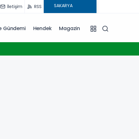
İletişim
RSS
ye Gündemi
Hendek
Magazin
13:07
Yeşil-