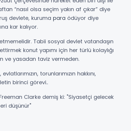
vzuat çerçevesinde hareket eden biri dişi ile
raftan “nasıl olsa seçim yakın af çıkar” diye
kuruş devlete, kuruma
para
ödüyor diye
nına kar kalıyor.
tmemelidir. Tabii sosyal devlet vatandaşın
ettirmek konut yapımı için her türlü kolaylığı
n ve yasadan taviz vermeden.
vlatlarımızın, torunlarımızın hakkını,
in birinci görevi..
 Freeman Clarke demiş ki: "Siyasetçi gelecek
leri düşünür"