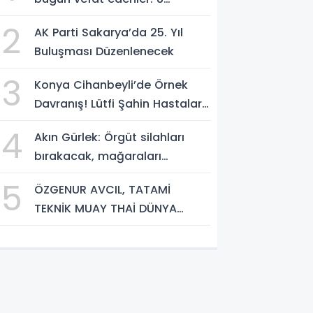
Ağustos 2026
2
AK Parti Sakarya’da 25. Yıl
Buluşması Düzenlenecek
3
Konya Cihanbeyli’de Örnek
Davranış! Lütfi Şahin Hastalara
Kitap Hediye Etti
4
Akın Gürlek: Örgüt silahları
bırakacak, mağaraları
boşaltacak
5
ÖZGENUR AVCIL, TATAMİ
TEKNİK MUAY THAİ DÜNYA
ŞAMPİYONASI'NDA MİLLİ TAKIM
FORMASI GİYECEK