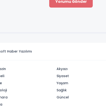
isoft
Haber Yazılımı
zin
Akyazı
eli
Siyaset
e
Yaşam
oloji
Sağlık
mara
Güncel
ya