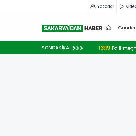
Yazarlar
Vide
Günde
13:19
SONDAKİKA
Faili meç