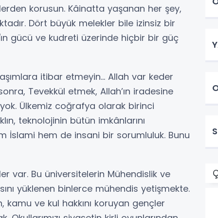
O
tlerden korusun. Kâinatta yaşanan her şey,
ktadır. Dört büyük melekler bile izinsiz bir
ın gücü ve kudreti üzerinde hiçbir bir güç
Y
aşımlara itibar etmeyin... Allah var keder
O
sonra, Tevekkül etmek, Allah’ın iradesine
yok. Ülkemiz coğrafya olarak birinci
klın, teknolojinin bütün imkânlarını
S
em İslami hem de insani bir sorumluluk. Bunu
Ç
er var. Bu üniversitelerin Mühendislik ve
asını yüklenen binlerce mühendis yetişmekte.
gün, kamu ve kul hakkını koruyan gençler
. Okullarımızı siyasetin kirli oyunlarından