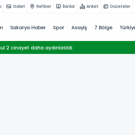
o
Galeri
Rehber
İlanlar
Anket
Gazeteler
m
Sakarya Haber
Spor
Asayiş
7 Bölge
Türki
hul 2 cinayet daha aydınlatıldı