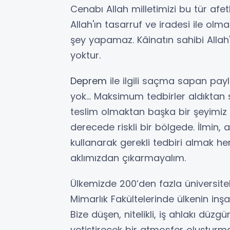
Cenabı Allah milletimizi bu tür afe
Allah'ın tasarruf ve iradesi ile olma
şey yapamaz. Kâinatın sahibi Allah'
yoktur.
Deprem
ile ilgili saçma sapan payl
yok... Maksimum tedbirler aldıktan 
teslim olmaktan başka bir şeyimiz 
derecede riskli bir bölgede. İlmin, a
kullanarak gerekli tedbiri almak h
aklımızdan çıkarmayalım.
Ülkemizde 200’den fazla üniversitel
Mimarlık Fakültelerinde ülkenin inş
Bize düşen, nitelikli, iş ahlakı düz
yetiştirecek bir atmosfer oluşturmak