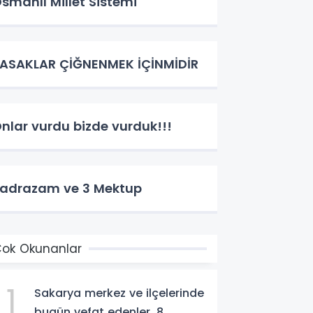
smanlı Millet Sistemi
ASAKLAR ÇİĞNENMEK İÇİNMİDİR
nlar vurdu bizde vurduk!!!
adrazam ve 3 Mektup
ok Okunanlar
1
Sakarya merkez ve ilçelerinde
bugün vefat edenler. 8