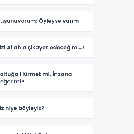
üşünüyorum; Öyleyse varım!
izi Allah'a şikayet edeceğim....!
oltuğa Hürmet mi, İnsana
eğer mi?
iz niye böyleyiz?