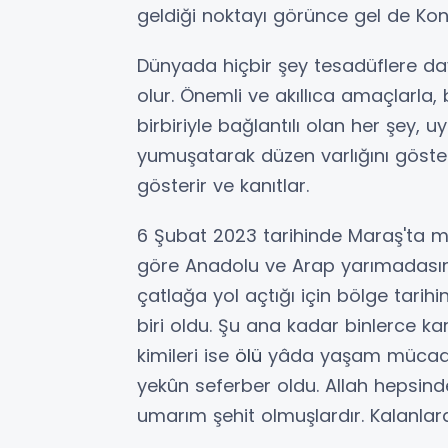
geldiği noktayı görünce gel de Kon
Dünyada hiçbir şey tesadüflere day
olur. Önemli ve akıllıca amaçlarla, 
birbiriyle bağlantılı olan her şey, uy
yumuşatarak düzen varlığını göster
gösterir ve kanıtlar.
6 Şubat 2023 tarihinde Maraş'ta 
göre Anadolu ve Arap yarımadasın
çatlağa yol açtığı için bölge tarih
biri oldu. Şu ana kadar binlerce kar
kimileri ise
ölü
yâda yaşam mücade
yekûn seferber oldu. Allah hepsind
umarım şehit olmuşlardır. Kalanlara