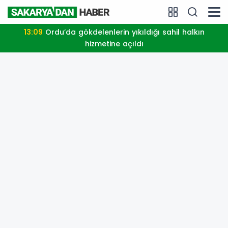
11:38
Çocuklar Güvende ekipleri 9 bin 842 çocuğu
spora ve sosyal faaliyetlere yönlend