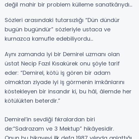
değil mahir bir problem külleme sanatkârıydı…
Sözleri arasındaki tutarsızlığı “Dün dündür
bugün bugündür” sözleriyle ustaca ve
kurnazca kamufle edebiliyordu...
Aynı zamanda iyi bir Demirel uzmanı olan
üstat Necip Fazıl Kısakürek onu şöyle tarif
eder: “Demirel, kötü iş gören bir adam
olmaktan ziyade iyi iş görmenin imkânlarını
köstekleyen bir insandır ki, bu hâl, âlemde her
kötülükten beterdir.”
Demirel’in sevdiği fıkralardan biri
de:“Sadrazam ve 3 Mektup” hikâyesidir.
Onun bu hikayeyi
ilk
defa 1987 yılında anlattığı