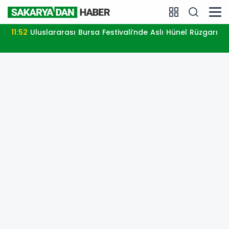
10:06
E-KİP’e Dijital Dönüşüm Ödülü: E-İhracatçılara
Akıllı Destek