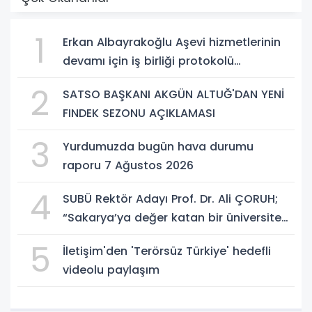
1
Erkan Albayrakoğlu Aşevi hizmetlerinin
devamı için iş birliği protokolü
imzalandı.
2
SATSO BAŞKANI AKGÜN ALTUĞ'DAN YENİ
FINDEK SEZONU AÇIKLAMASI
3
Yurdumuzda bugün hava durumu
raporu 7 Ağustos 2026
4
SUBÜ Rektör Adayı Prof. Dr. Ali ÇORUH;
“Sakarya’ya değer katan bir üniversite
inşa etmek istiyorum”
5
İletişim'den 'Terörsüz Türkiye' hedefli
videolu paylaşım