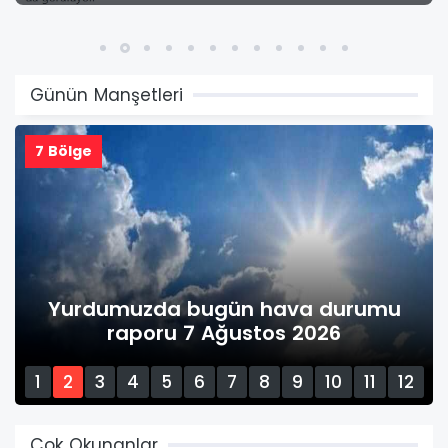
Günün Manşetleri
Sakarya Vefat
Sakarya merke
 bugün hava durumu
bugün vefat ed
7 Ağustos 2026
2
1
2
3
4
5
6
7
8
9
10
11
12
13
14
15
Çok Okunanlar