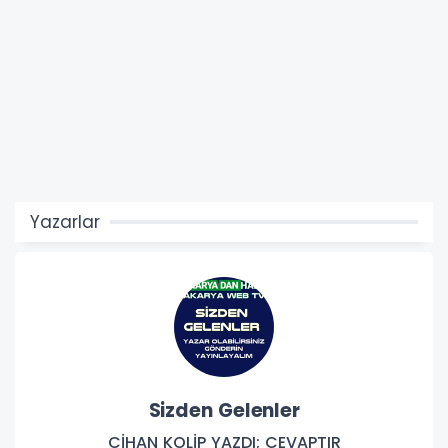
Yazarlar
Agah Gürtürk
Osmanlı İmparatorluğu'nda Hayvanların