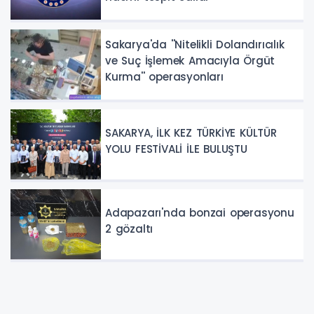
Sakarya'da ''Nitelikli Dolandırıcılık
ve Suç İşlemek Amacıyla Örgüt
Kurma'' operasyonları
SAKARYA, İLK KEZ TÜRKİYE KÜLTÜR
YOLU FESTİVALİ İLE BULUŞTU
Adapazarı'nda bonzai operasyonu
2 gözaltı