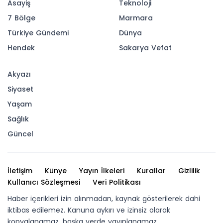
Asayiş
Teknoloji
7 Bölge
Marmara
Türkiye Gündemi
Dünya
Hendek
Sakarya Vefat
Akyazı
Siyaset
Yaşam
Sağlık
Güncel
İletişim
Künye
Yayın İlkeleri
Kurallar
Gizlilik
Kullanıcı Sözleşmesi
Veri Politikası
Haber içerikleri izin alınmadan, kaynak gösterilerek dahi
iktibas edilemez. Kanuna aykırı ve izinsiz olarak
kopyalanamaz, başka yerde yayınlanamaz.