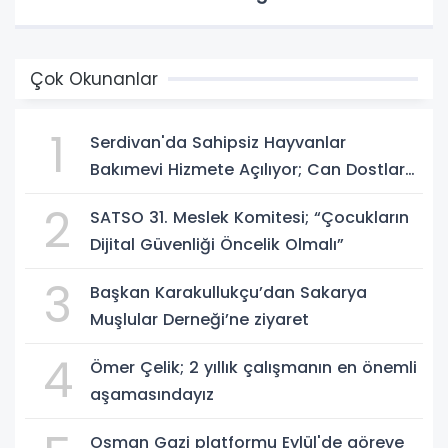
Çok Okunanlar
1
Serdivan'da Sahipsiz Hayvanlar
Bakımevi Hizmete Açılıyor; Can Dostlara
Güvenli Yuva
2
SATSO 31. Meslek Komitesi; “Çocukların
Dijital Güvenliği Öncelik Olmalı”
3
Başkan Karakullukçu’dan Sakarya
Muşlular Derneği’ne ziyaret
4
Ömer Çelik; 2 yıllık çalışmanın en önemli
aşamasındayız
Osman Gazi platformu Eylül'de göreve