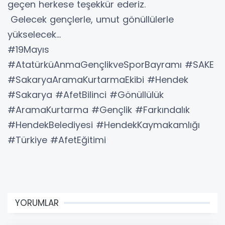
geçen herkese teşekkür ederiz.
Gelecek gençlerle, umut gönüllülerle
yükselecek…
#19Mayıs
#AtatürküAnmaGençlikveSporBayramı #SAKE
#SakaryaAramaKurtarmaEkibi #Hendek
#Sakarya #AfetBilinci #Gönüllülük
#AramaKurtarma #Gençlik #Farkındalık
#HendekBelediyesi #HendekKaymakamlığı
#Türkiye #AfetEğitimi
YORUMLAR